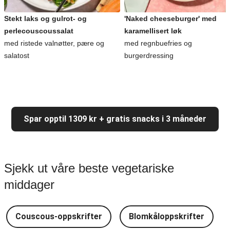
Stekt laks og gulrot- og
'Naked cheeseburger' med
perlecouscoussalat
karamellisert løk
med ristede valnøtter, pære og
med regnbuefries og
salatost
burgerdressing
Spar opptil 1309 kr + gratis snacks i 3 måneder
Sjekk ut våre beste vegetariske
middager
Couscous-oppskrifter
Blomkåloppskrifter