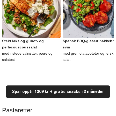
Stekt laks og gulrot- og
Spansk BBQ-glasert hakkebiff
perlecouscoussalat
svin
med ristede valnøtter, pære og
med gremolatapoteter og fersk
salatost
salat
Spar opptil 1309 kr + gratis snacks i 3 måneder
Pastaretter