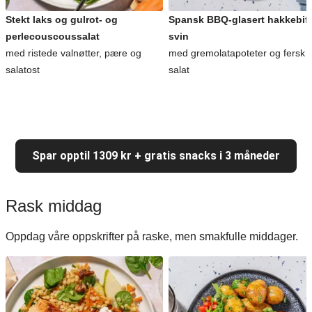
Stekt laks og gulrot- og
Spansk BBQ-glasert hakkebiff
perlecouscoussalat
svin
med ristede valnøtter, pære og
med gremolatapoteter og fersk
salatost
salat
Spar opptil 1309 kr + gratis snacks i 3 måneder
Rask middag
Oppdag våre oppskrifter på raske, men smakfulle middager.