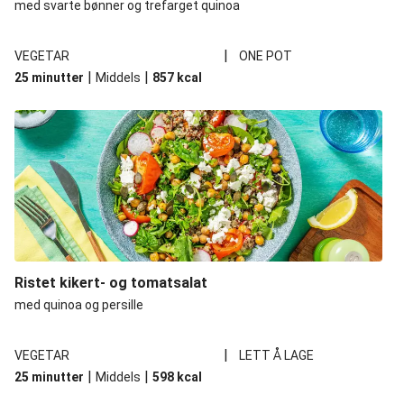
med svarte bønner og trefarget quinoa
|
VEGETAR
ONE POT
|
|
25 minutter
Middels
857
kcal
Ristet kikert- og tomatsalat
med quinoa og persille
|
VEGETAR
LETT Å LAGE
|
|
25 minutter
Middels
598
kcal