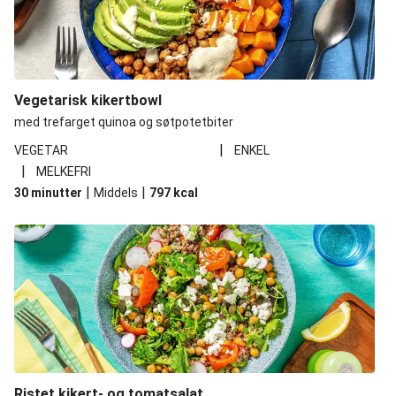
Vegetarisk kikertbowl
med trefarget quinoa og søtpotetbiter
|
VEGETAR
ENKEL
|
MELKEFRI
|
|
30 minutter
Middels
797
kcal
Ristet kikert- og tomatsalat