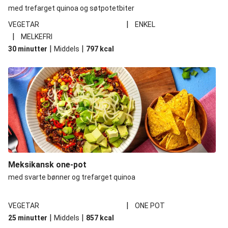
med trefarget quinoa og søtpotetbiter
|
VEGETAR
ENKEL
|
MELKEFRI
|
|
30 minutter
Middels
797
kcal
Meksikansk one-pot
med svarte bønner og trefarget quinoa
|
VEGETAR
ONE POT
|
|
25 minutter
Middels
857
kcal