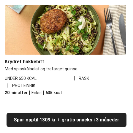
Krydret hakkebiff
Med spisskålsalat og trefarget quinoa
|
UNDER 650 KCAL
RASK
|
PROTEINRIK
|
|
20 minutter
Enkel
635
kcal
Spar opptil 1309 kr + gratis snacks i 3 måneder