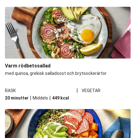
Varm rödbetssallad
med quinoa, grekisk salladsost och brytsockerärtor
|
RASK
VEGETAR
|
|
20 minutter
Middels
449
kcal