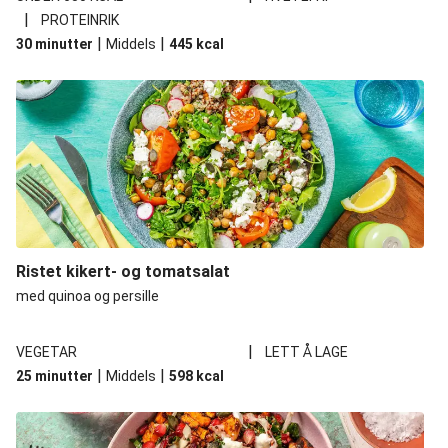
|
PROTEINRIK
|
|
30 minutter
Middels
445
kcal
Ristet kikert- og tomatsalat
med quinoa og persille
|
VEGETAR
LETT Å LAGE
|
|
25 minutter
Middels
598
kcal