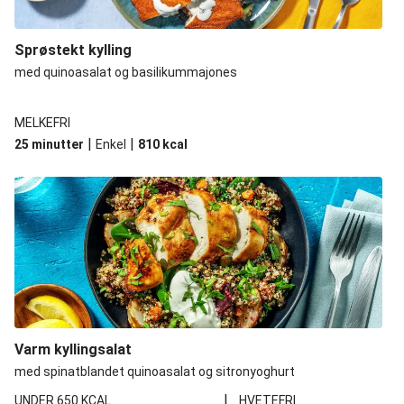
Sprøstekt kylling
med quinoasalat og basilikummajones
MELKEFRI
|
|
25 minutter
Enkel
810
kcal
Varm kyllingsalat
med spinatblandet quinoasalat og sitronyoghurt
|
UNDER 650 KCAL
HVETEFRI