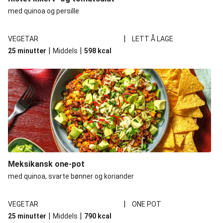
med quinoa og persille
|
VEGETAR
LETT Å LAGE
|
|
25 minutter
Middels
598
kcal
Meksikansk one-pot
med quinoa, svarte bønner og koriander
|
VEGETAR
ONE POT
|
|
25 minutter
Middels
790
kcal