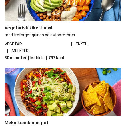
Vegetarisk kikertbowl
med trefarget quinoa og søtpotetbiter
|
VEGETAR
ENKEL
|
MELKEFRI
|
|
30 minutter
Middels
797
kcal
Meksikansk one-pot