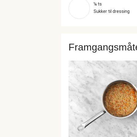
¼ ts
Sukker til dressing
Framgangsmåt