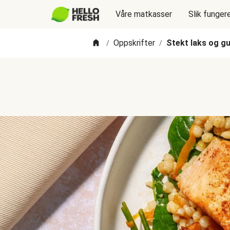
Våre matkasser
Slik funger
Oppskrifter
Stekt laks og g
/
/