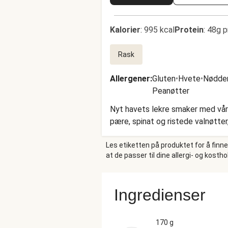
Kalorier
:
995 kcal
Protein
:
48g p
Rask
Allergener
:
Gluten
•
Hvete
•
Nødde
Peanøtter
Nyt havets lekre smaker med vår
pære, spinat og ristede valnøtte
Les etiketten på produktet for å finn
at de passer til dine allergi- og kosth
Ingredienser
170 g