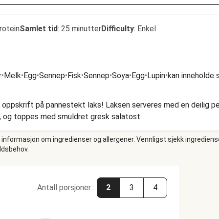
rotein
Samlet tid
:
25 minutter
Difficulty
:
Enkel
r
•
Melk
•
Egg
•
Sennep
•
Fisk
•
Sennep
•
Soya
•
Egg
•
Lupin
•
kan inneholde s
 oppskrift på pannestekt laks! Laksen serveres med en deilig p
r, og toppes med smuldret gresk salatost.
e informasjon om ingredienser og allergener. Vennligst sjekk ingrediens
oldsbehov.
Antall porsjoner
2
3
4