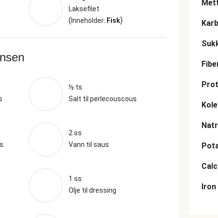
Mett
Laksefilet
(
)
Inneholder:
Fisk
Karb
Suk
ansen
Fibe
Prot
½ ts
s
Salt til perlecouscous
Kole
Nat
2 ss
us
Vann til saus
Pot
Cal
1 ss
Iron
Olje til dressing