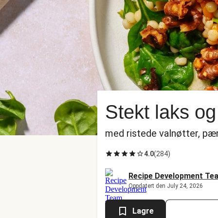
Stekt laks og
med ristede valnøtter, pæ
4.0
(
284
)
Recipe Development Te
Oppdatert den July 24, 2026
Lagre