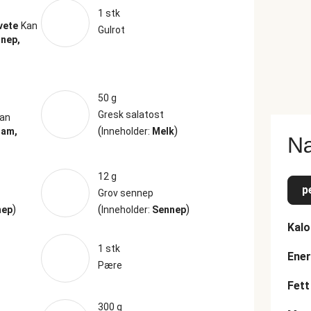
1 stk
vete
Kan
Gulrot
nep,
50 g
Gresk salatost
an
(
)
sam,
Inneholder:
Melk
Næ
12 g
p
Grov sennep
)
(
)
nep
Inneholder:
Sennep
Kalo
1 stk
Ener
Pære
Fett
300 g