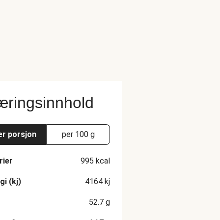
ringsinnhold
er porsjon
per 100 g
rier
995
kcal
gi (kj)
4164
kj
52.7
g