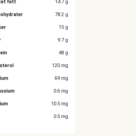
et fett
14.7
g
ohydrater
78.2
g
ker
15
g
r
9.7
g
ein
48
g
sterol
120
mg
rium
69
mg
assium
0.6
mg
cium
10.5
mg
0.5
mg