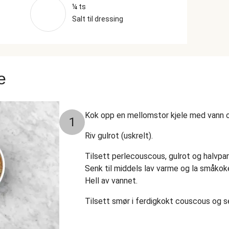
¼ ts
Salt til dressing
e
Kok opp en mellomstor kjele med vann o
1
Riv gulrot (uskrelt).
Tilsett perlecouscous, gulrot og halvpar
Senk til middels lav varme og la småkoke i
Hell av vannet.
Tilsett smør i ferdigkokt couscous og set