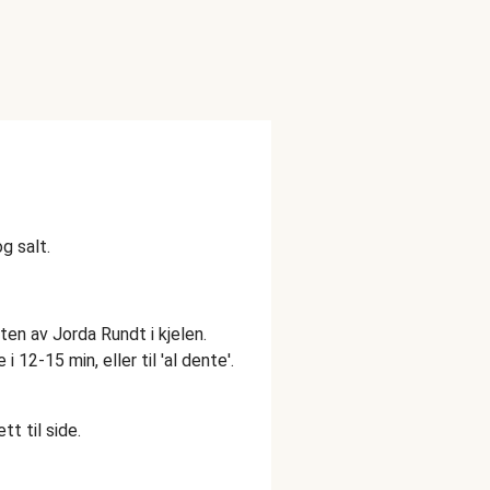
g salt.
ten av Jorda Rundt i kjelen.
 12-15 min, eller til 'al dente'.
t til side.