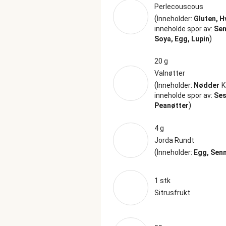
Perlecouscous
(
Inneholder:
Gluten, H
inneholde spor av:
Sen
)
Soya, Egg, Lupin
20 g
Valnøtter
(
Inneholder:
Nødder
K
inneholde spor av:
Se
)
Peanøtter
4 g
Jorda Rundt
(
Inneholder:
Egg, Sen
1 stk
Sitrusfrukt