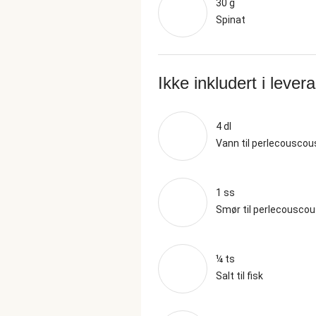
30 g
Spinat
Ikke inkludert i lever
4 dl
Vann til perlecouscou
1 ss
Smør til perlecousco
¼ ts
Salt til fisk