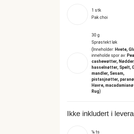
1 stk
Pak choi
30 g
Sprøstekt løk
(
Inneholder:
Hvete, Gl
inneholde spor av:
Pea
cashewøtter, Nødder
hasselnøtter, Spelt, 
mandler, Sesam,
pistasjnøtter, paranø
Havre, macadamianøt
)
Rug
Ikke inkludert i lever
¼ ts