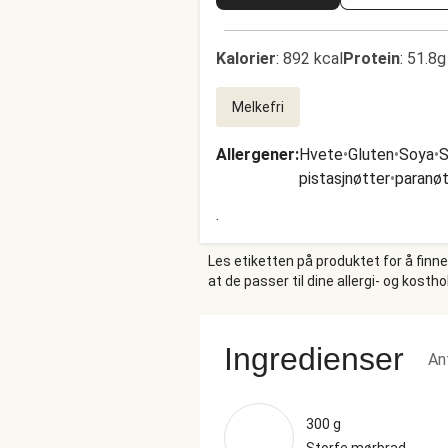
Kalorier
:
892 kcal
Protein
:
51.8g
Melkefri
Allergener
:
Hvete
•
Gluten
•
Soya
•
S
pistasjnøtter
•
paranøt
.
Les etiketten på produktet for å finn
at de passer til dine allergi- og kosth
Ingredienser
An
300 g