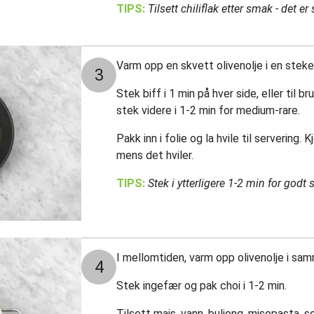
TIPS:
Tilsett chiliflak etter smak - det er 
Varm opp en skvett olivenolje i en ste
3
Stek biff i 1 min på hver side, eller til 
stek videre i 1-2 min for medium-rare.
Pakk inn i folie og la hvile til servering.
mens det hviler.
TIPS:
Stek i ytterligere 1-2 min for godt s
I mellomtiden, varm opp olivenolje i sa
4
Stek ingefær og pak choi i 1-2 min.
Tilsett mais, vann, buljong, misopasta, s