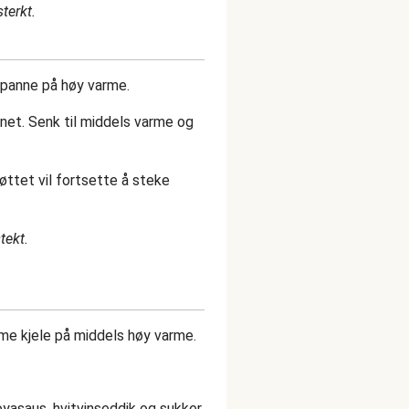
sterkt.
kepanne på høy varme.
brunet. Senk til middels varme og
 Kjøttet vil fortsette å steke
tekt.
mme kjele på middels høy varme.
oyasaus, hvitvinseddik og sukker,