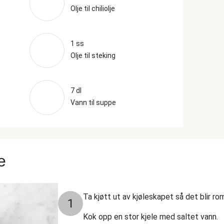
Olje til chiliolje
1 ss
Olje til steking
7 dl
Vann til suppe
e
Ta kjøtt ut av kjøleskapet så det blir r
1
Kok opp en stor kjele med saltet vann.