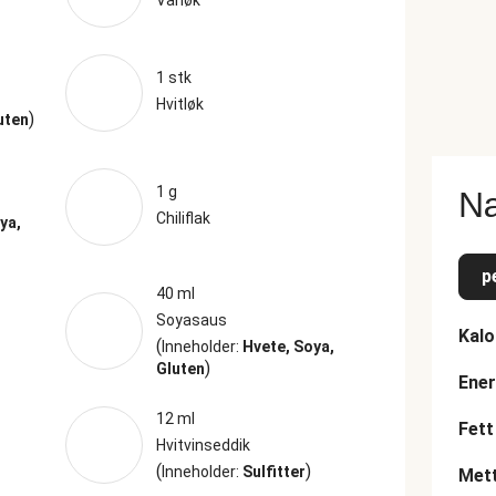
Vårløk
1 stk
Hvitløk
)
uten
1 g
Næ
Chiliflak
ya,
p
40 ml
Soyasaus
Kalo
(
Inneholder:
Hvete, Soya,
)
Gluten
Ener
12 ml
Fett
Hvitvinseddik
(
)
Inneholder:
Sulfitter
Mett