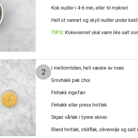
Kok nudler i 4-6 min, eller til myknet.
Hell ut vannet og skyll nudler under kaldt 
TIPS:
Kokevannet skal være like salt so
I mellomtiden, hell væske av mais.
2
Grovhakk pak choi.
Finhakk ingefær.
Finhakk eller press hvitløk.
Skjær vårløk i tynne skiver.
Bland hvitløk, chiliflak, olivenolje og salt i