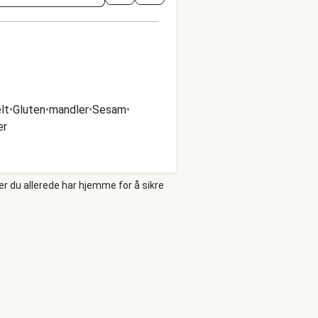
lt
•
Gluten
•
mandler
•
Sesam
•
er
er du allerede har hjemme for å sikre