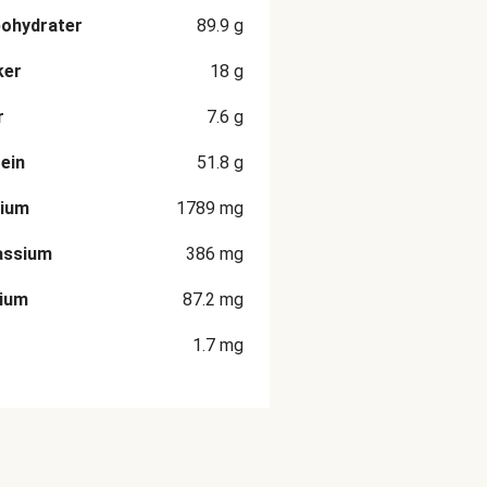
ohydrater
89.9
g
ker
18
g
r
7.6
g
ein
51.8
g
rium
1789
mg
assium
386
mg
cium
87.2
mg
1.7
mg