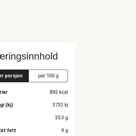
ringsinnhold
er porsjon
per 100 g
rier
892
kcal
gi (kj)
3732
kj
35.3
g
et fett
9
g