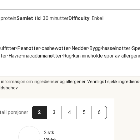
 protein
Samlet tid
:
30 minutter
Difficulty
:
Enkel
ulfitter
•
Peanøtter
•
cashewøtter
•
Nødder
•
Bygg
•
hasselnøtter
•
Spe
ter
•
Havre
•
macadamianøtter
•
Rug
•
kan inneholde spor av allergen
e informasjon om ingredienser og allergener. Vennligst sjekk ingrediens
oldsbehov.
tall porsjoner
2
3
4
5
6
2 stk