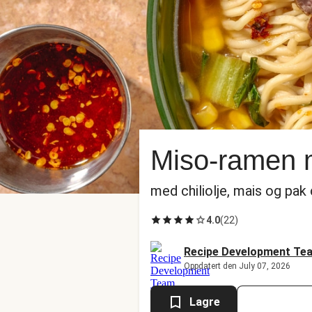
Miso-ramen 
med chiliolje, mais og pak 
4.0
(
22
)
Recipe Development Te
Oppdatert den July 07, 2026
Lagre