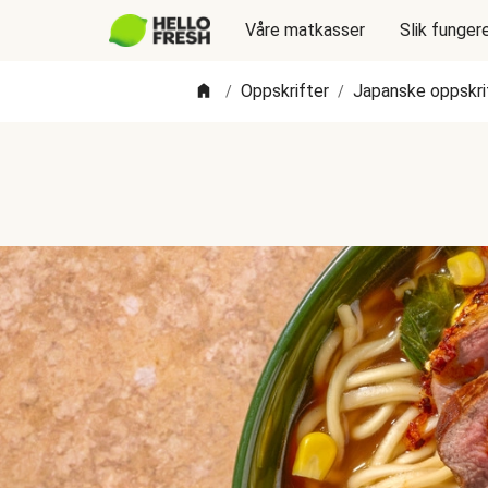
Våre matkasser
Slik funger
Oppskrifter
Japanske oppskri
/
/