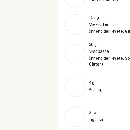
Storfe mørbrad
150 g
Mie-nudler
(
Inneholder:
Hvete, Gl
60 g
Misopasta
(
Inneholder:
Hvete, So
)
Gluten
4 g
Buljong
2 ts
Ingefær