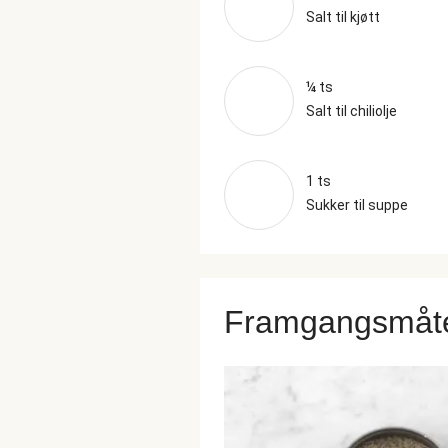
Salt til kjøtt
¼ ts
Salt til chiliolje
1 ts
Sukker til suppe
Framgangsmåt