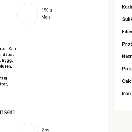
Karb
150 g
Mais
Suk
Fibe
Prot
uten
Kan
nøtter,
Nat
, Bygg,
Gluten,
Pot
tter,
Cal
ter,
Iron
ansen
2 ss