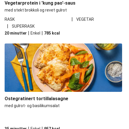
Vegetarprotein i 'kung pao'-saus
med stekt brokkoli og revet gulrot
|
RASK
VEGETAR
|
SUPERRASK
|
|
20 minutter
Enkel
785
kcal
Ostegratinert tortillalasagne
med gulrot- og basilikumsalat
|
|
35 minutter
Enkel
957
kcal