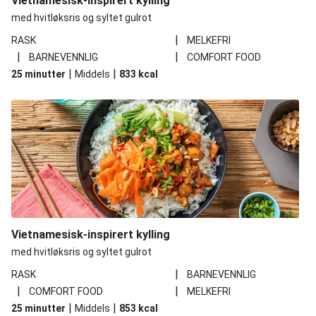
Vietnamesisk-inspirert kylling
med hvitløksris og syltet gulrot
|
RASK
MELKEFRI
|
|
BARNEVENNLIG
COMFORT FOOD
|
|
25 minutter
Middels
833
kcal
Vietnamesisk-inspirert kylling
med hvitløksris og syltet gulrot
|
RASK
BARNEVENNLIG
|
|
COMFORT FOOD
MELKEFRI
|
|
25 minutter
Middels
853
kcal