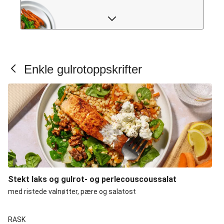
Gulrot: Ofte stilte spørsmål
Enkle gulrotoppskrifter
Stekt laks og gulrot- og perlecouscoussalat
med ristede valnøtter, pære og salatost
RASK