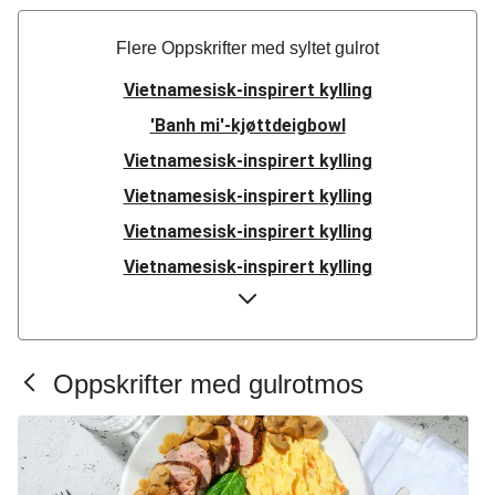
Flere Oppskrifter med syltet gulrot
Vietnamesisk-inspirert kylling
'Banh mi'-kjøttdeigbowl
Vietnamesisk-inspirert kylling
Vietnamesisk-inspirert kylling
Vietnamesisk-inspirert kylling
Vietnamesisk-inspirert kylling
Bánh mì
Bánh mì
Vietnamesisk-inspirert kylling
Oppskrifter med gulrotmos
Bánh mì