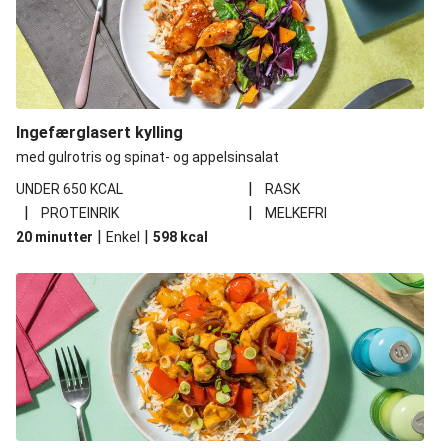
Asiatiske kyllingnudler
Soya- og ingefærglasert svinekjøtt
Pannestekt biff og bearnaisedip
Soya- og ingefærglasert svinekjøtt
Ingefærglasert kylling
med gulrotris og spinat- og appelsinsalat
Soya- og ingefærglasert svinekjøtt
|
UNDER 650 KCAL
Asiatiske kyllingnudler
RASK
|
|
PROTEINRIK
MELKEFRI
Asiatiske kyllingnudler
|
|
20 minutter
Enkel
598
kcal
Ovnsbakt kyllingfilet
Soya- og ingefærglasert svinekjøtt
Soya- og ingefærglasert ytrefilet av svin