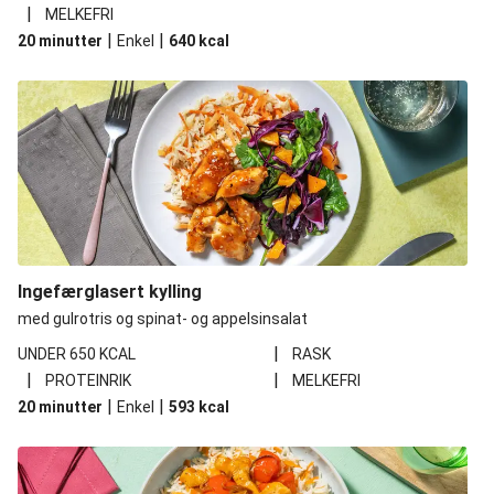
|
MELKEFRI
|
|
20 minutter
Enkel
640
kcal
Ingefærglasert kylling
med gulrotris og spinat- og appelsinsalat
|
UNDER 650 KCAL
RASK
|
|
PROTEINRIK
MELKEFRI
|
|
20 minutter
Enkel
593
kcal