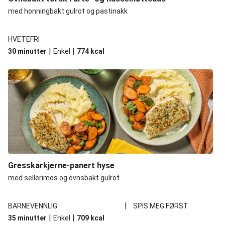
med honningbakt gulrot og pastinakk
HVETEFRI
|
|
30 minutter
Enkel
774
kcal
Gresskarkjerne-panert hyse
med sellerimos og ovnsbakt gulrot
|
BARNEVENNLIG
SPIS MEG FØRST
|
|
35 minutter
Enkel
709
kcal