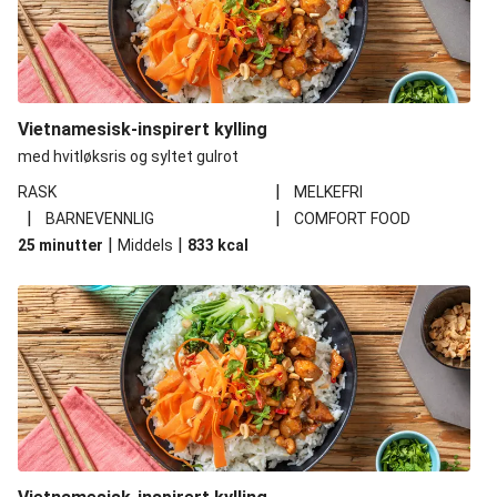
Vietnamesisk-inspirert kylling
med hvitløksris og syltet gulrot
|
RASK
MELKEFRI
|
|
BARNEVENNLIG
COMFORT FOOD
|
|
25 minutter
Middels
833
kcal