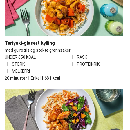
Teriyaki-glasert kylling
med gulrotris og stekte grønnsaker
|
UNDER 650 KCAL
RASK
|
|
STERK
PROTEINRIK
|
MELKEFRI
|
|
20 minutter
Enkel
631
kcal