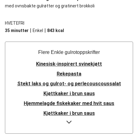
med ovnsbakte gulrøtter og gratinert brokkoli
HVETEFRI
|
|
35 minutter
Enkel
843
kcal
Flere Enkle gulrotoppskrifter
Kinesisk-inspirert svinekjøtt
Rekepasta
Stekt laks og gulrot- og perlecouscoussalat
Kjøttkaker i brun saus
Hjemmelagde fiskekaker med hvit saus
Kjøttkaker i brun saus
Pannestekt storfemørbrad og estragondipp
Hjemmelagde fiskekaker med hvit saus