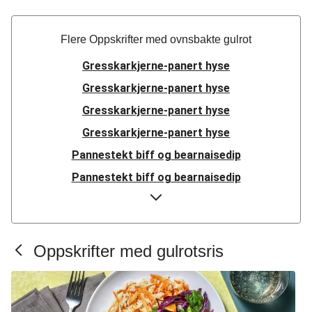
Flere Oppskrifter med ovnsbakte gulrot
Gresskarkjerne-panert hyse
Gresskarkjerne-panert hyse
Gresskarkjerne-panert hyse
Gresskarkjerne-panert hyse
Pannestekt biff og bearnaisedip
Pannestekt biff og bearnaisedip
Urtepanert hyse
Pannestekt biff og bearnaisedip
Soya- og ingefærglasert svinekjøtt
Oppskrifter med gulrotsris
Soya- og ingefærglasert svinekjøtt
Soya- og ingefærglasert svinekjøtt
Asiatiske kyllingnudler