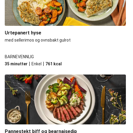
Urtepanert hyse
med sellerimos og ovnsbakt gulrot
BARNEVENNLIG
|
|
35 minutter
Enkel
761
kcal
Pannestekt biff og bearnaisedip