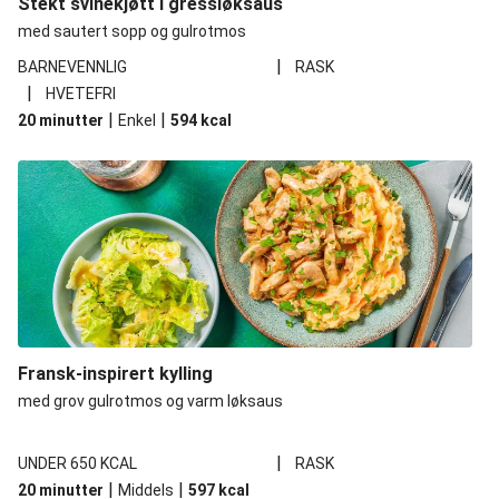
Stekt svinekjøtt i gressløksaus
med sautert sopp og gulrotmos
|
BARNEVENNLIG
RASK
|
HVETEFRI
|
|
20 minutter
Enkel
594
kcal
Fransk-inspirert kylling
med grov gulrotmos og varm løksaus
|
UNDER 650 KCAL
RASK
|
|
20 minutter
Middels
597
kcal