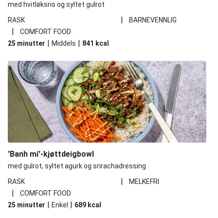
med hvitløksris og syltet gulrot
|
RASK
BARNEVENNLIG
|
COMFORT FOOD
|
|
25 minutter
Middels
841
kcal
'Banh mi'-kjøttdeigbowl
med gulrot, syltet agurk og srirachadressing
|
RASK
MELKEFRI
|
COMFORT FOOD
|
|
25 minutter
Enkel
689
kcal