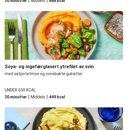
|
|
30 minutter
Middels
688
kcal
Soya- og ingefærglasert ytrefilet av svin
med søtpotetmos og ovnsbakte gulrøtter
UNDER 650 KCAL
|
|
30 minutter
Middels
449
kcal