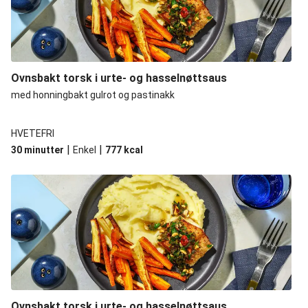
Ovnsbakt torsk i urte- og hasselnøttsaus
med honningbakt gulrot og pastinakk
HVETEFRI
|
|
30 minutter
Enkel
777
kcal
Ovnsbakt torsk i urte- og hasselnøttsaus