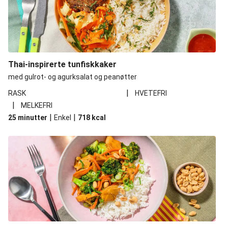
Thai-inspirerte tunfiskkaker
med gulrot- og agurksalat og peanøtter
|
RASK
HVETEFRI
|
MELKEFRI
|
|
25 minutter
Enkel
718
kcal