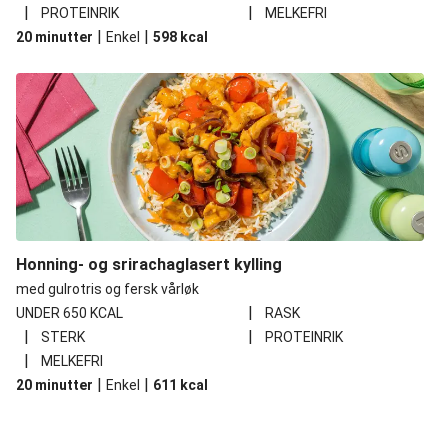
|
|
PROTEINRIK
MELKEFRI
|
|
20 minutter
Enkel
598
kcal
Honning- og srirachaglasert kylling
med gulrotris og fersk vårløk
|
UNDER 650 KCAL
RASK
|
|
STERK
PROTEINRIK
|
MELKEFRI
|
|
20 minutter
Enkel
611
kcal