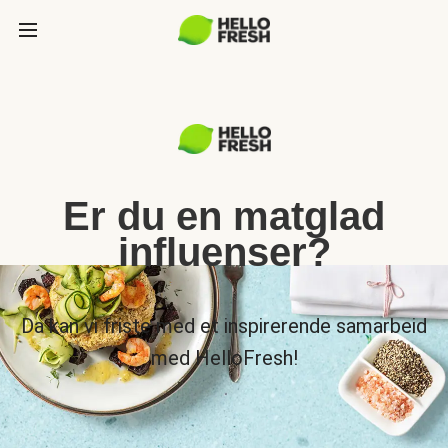
Er du en matglad
influenser?
Da kan vi friste med et inspirerende samarbeid
med HelloFresh!