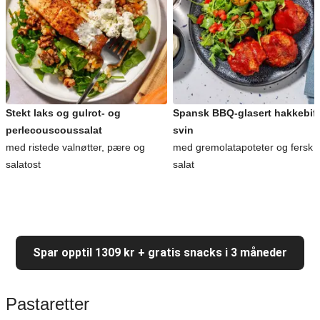
Stekt laks og gulrot- og
Spansk BBQ-glasert hakkebiff
perlecouscoussalat
svin
med ristede valnøtter, pære og
med gremolatapoteter og fersk
salatost
salat
Spar opptil 1309 kr + gratis snacks i 3 måneder
Pastaretter