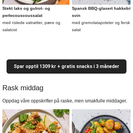
Stekt laks og gulrot- og
Spansk BBQ-glasert hakkebiff
perlecouscoussalat
svin
med ristede valnøtter, pære og
med gremolatapoteter og fersk
salatost
salat
Spar opptil 1309 kr + gratis snacks i 3 måneder
Rask middag
Oppdag våre oppskrifter på raske, men smakfulle middager.