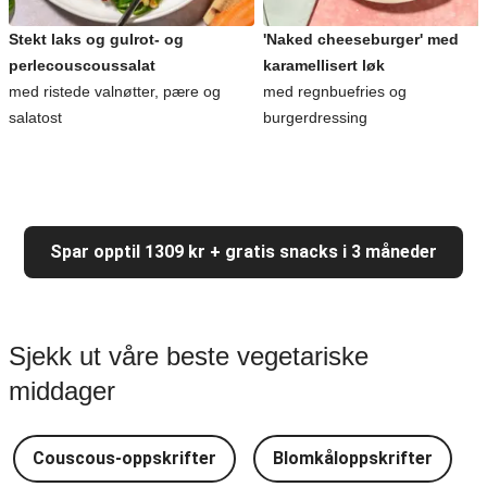
Stekt laks og gulrot- og
'Naked cheeseburger' med
perlecouscoussalat
karamellisert løk
med ristede valnøtter, pære og
med regnbuefries og
salatost
burgerdressing
Spar opptil 1309 kr + gratis snacks i 3 måneder
Sjekk ut våre beste vegetariske
middager
Couscous-oppskrifter
Blomkåloppskrifter