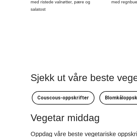
med ristede valnøtter, pære og
med regnbuef
salatost
Sjekk ut våre beste veg
Couscous-oppskrifter
Blomkåloppsk
Vegetar middag
Oppdag våre beste vegetariske oppskrif