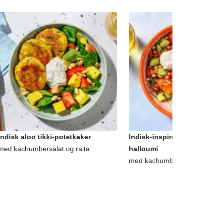
Indisk aloo tikki-potetkaker
Indisk-inspirert aprikosglas
med kachumbersalat og raita
halloumi
med kachumbersalat og koko