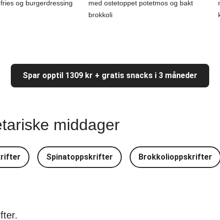
ries og burgerdressing
med ostetoppet potetmos og bakt
brokkoli
Spar opptil 1309 kr + gratis snacks i 3 måneder
etariske middager
rifter
Spinatoppskrifter
Brokkolioppskrifter
ter.