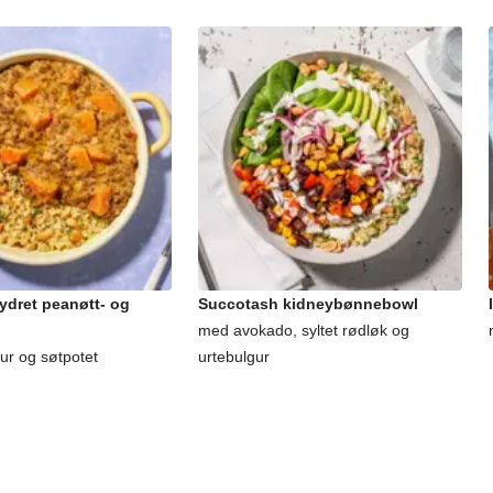
ydret peanøtt- og
Succotash kidneybønnebowl
med avokado, syltet rødløk og
ur og søtpotet
urtebulgur