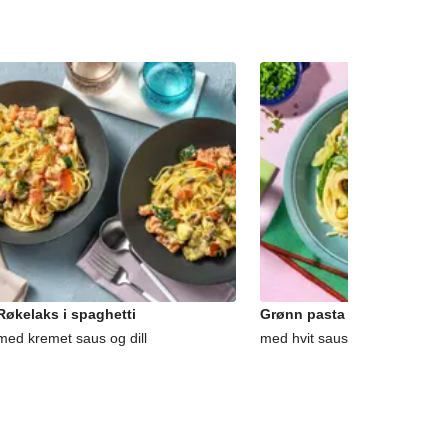
Røkelaks i spaghetti
Grønn pasta primavera
med kremet saus og dill
med hvit saus og sukkererter