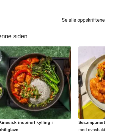
Se alle oppskriftene
denne siden
Kinesisk-inspirert kylling i
Sesampanert kyllingbryst
chiliglaze
med ovnsbakte fries og Ga-la