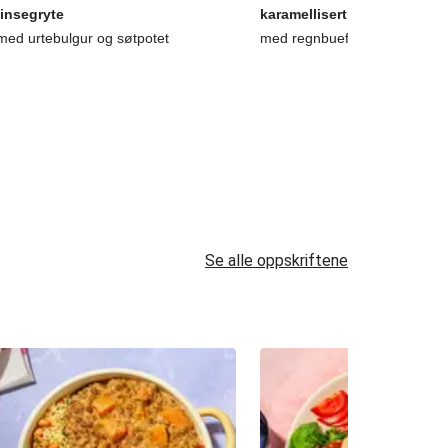
linsegryte
karamellisert løk
med urtebulgur og søtpotet
med regnbuefries og burgerd
Se alle oppskriftene