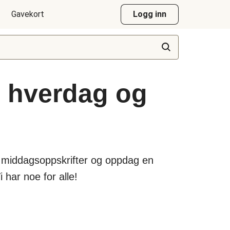
Gavekort
Logg inn
l hverdag og
te middagsoppskrifter og oppdag en
 har noe for alle!