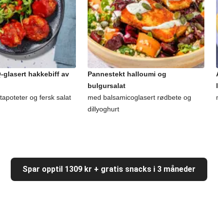
glasert hakkebiff av
Pannestekt halloumi og
bulgursalat
apoteter og fersk salat
med balsamicoglasert rødbete og
dillyoghurt
Spar opptil 1309 kr + gratis snacks i 3 måneder