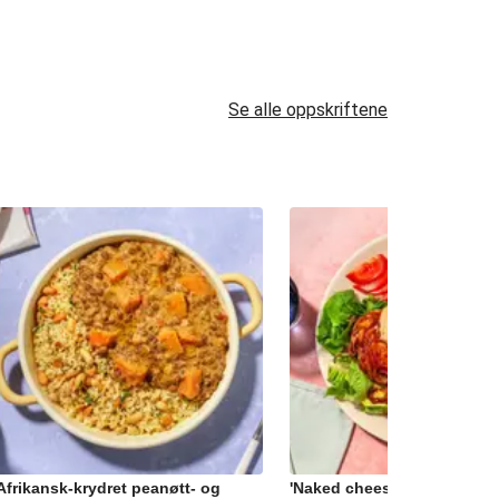
Se alle oppskriftene
Afrikansk-krydret peanøtt- og
'Naked cheeseburger' med