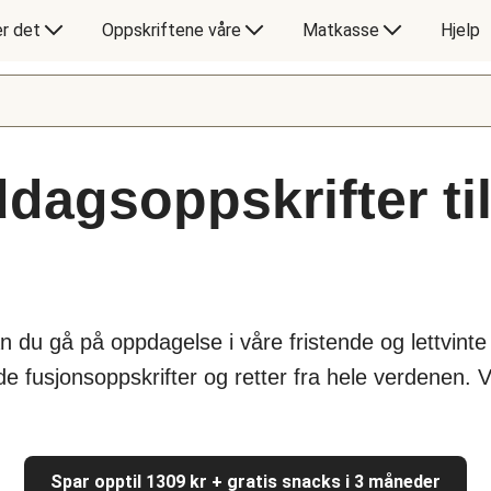
er det
Oppskriftene våre
Matkasse
Hjelp
dagsoppskrifter ti
an du gå på oppdagelse i våre fristende og lettvin
 fusjonsoppskrifter og retter fra hele verdenen. Vi
Spar opptil 1309 kr + gratis snacks i 3 måneder