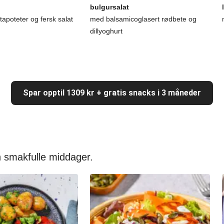
bulgursalat
apoteter og fersk salat
med balsamicoglasert rødbete og
dillyoghurt
Spar opptil 1309 kr + gratis snacks i 3 måneder
 smakfulle middager.