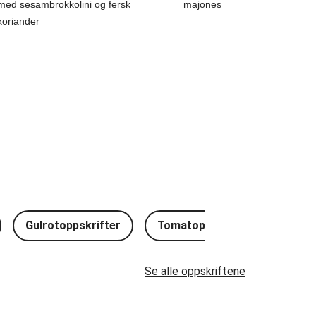
med sesambrokkolini og fersk
majones
koriander
Gulrotoppskrifter
Tomatoppskrifter
Riso
Se alle oppskriftene