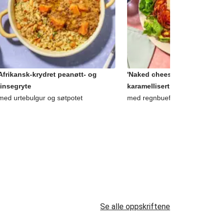
Afrikansk-krydret peanøtt- og
'Naked cheeseburger' med
linsegryte
karamellisert løk
med urtebulgur og søtpotet
med regnbuefries og burgerd
Se alle oppskriftene