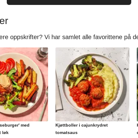
er
ære oppskrifter? Vi har samlet alle favorittene på 
seburger' med
Kjøttboller i cajunkrydret
t løk
tomatsaus