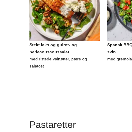
Stekt laks og gulrot- og
Spansk BBQ-
perlecouscoussalat
svin
med ristede valnøtter, pære og
med gremolat
salatost
Pastaretter