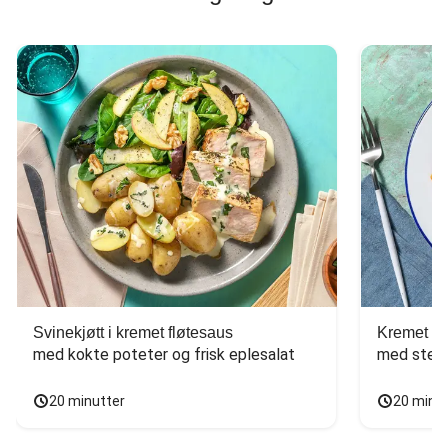
Svinekjøtt i kremet fløtesaus
Kremet ba
med kokte poteter og frisk eplesalat
med stekt
20 minutter
20 minu