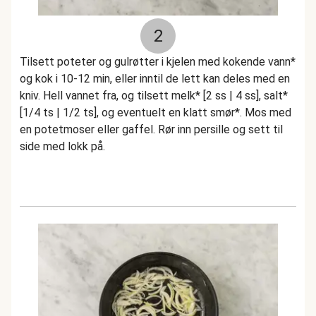
2
Tilsett poteter og gulrøtter i kjelen med kokende vann*
og kok i 10-12 min, eller inntil de lett kan deles med en
kniv. Hell vannet fra, og tilsett melk* [2 ss | 4 ss], salt*
[1/4 ts | 1/2 ts], og eventuelt en klatt smør*. Mos med
en potetmoser eller gaffel. Rør inn persille og sett til
side med lokk på.