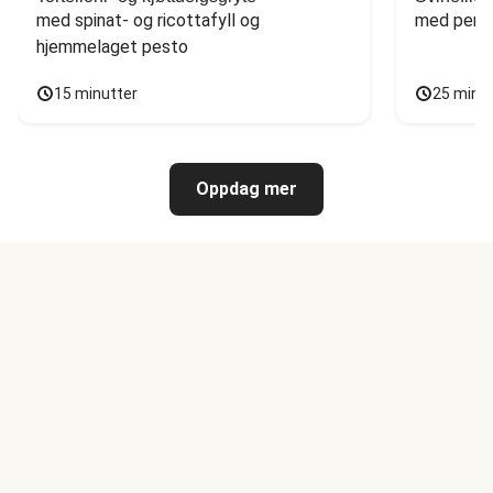
med spinat- og ricottafyll og 
med persi
hjemmelaget pesto
15 minutter
25 minu
Oppdag mer