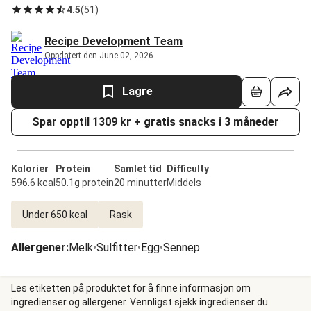
4.5
(
51
)
Recipe Development Team
Oppdatert den June 02, 2026
Lagre
Spar opptil 1309 kr + gratis snacks i 3 måneder
Kalorier
Protein
Samlet tid
Difficulty
596.6 kcal
50.1g protein
20 minutter
Middels
Under 650 kcal
Rask
Allergener
:
Melk
•
Sulfitter
•
Egg
•
Sennep
Les etiketten på produktet for å finne informasjon om
ingredienser og allergener. Vennligst sjekk ingredienser du