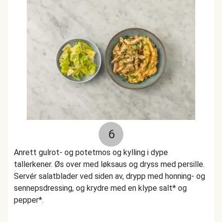
6
Anrett gulrot- og potetmos og kylling i dype
tallerkener. Øs over med løksaus og dryss med persille.
Servér salatblader ved siden av, drypp med honning- og
sennepsdressing, og krydre med en klype salt* og
pepper*.