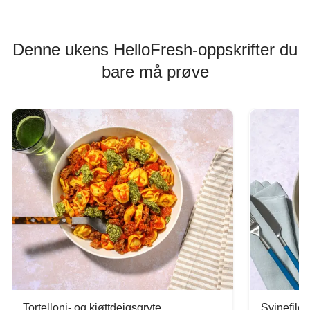
Denne ukens HelloFresh-oppskrifter du
bare må prøve
Tortelloni- og kjøttdeigsgryte
Svinefilet