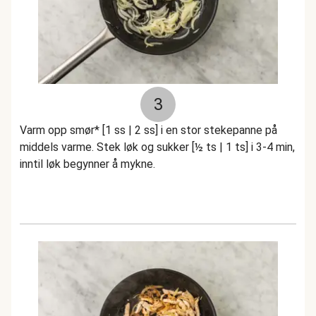
3
Varm opp smør* [1 ss | 2 ss] i en stor stekepanne på
middels varme. Stek løk og sukker [½ ts | 1 ts] i 3-4 min,
inntil løk begynner å mykne.