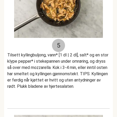
5
Tilsett kyllingbuljong, vann* [1 dl | 2 dl], salt* og en stor
klype pepper* i stekepannen under omrøring, og dryss
så over med mozzarella. Kok i 3-4 min, eller inntil osten
har smeltet og kyllingen gjennomstekt. TIPS: Kyllingen
er ferdig når kjøttet er hvitt og uten antydninger av
rødt. Plukk bladene av hjertesalaten.