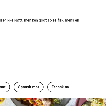
iser ikke kjøtt, men kan godt spise fisk, mens en
mat
Spansk mat
Fransk mat
Tyrkisk mat