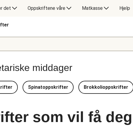
er det
Oppskriftene våre
Matkasse
Hjelp
fter
etariske middager
rifter
Spinatoppskrifter
Brokkolioppskrifter
fter som vil få deg