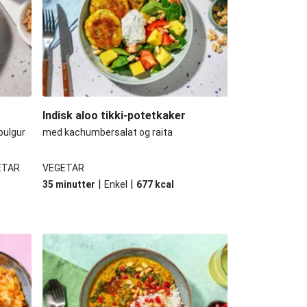
Indisk aloo tikki-potetkaker
bulgur
med kachumbersalat og raita
ETAR
VEGETAR
|
|
35 minutter
Enkel
677
kcal