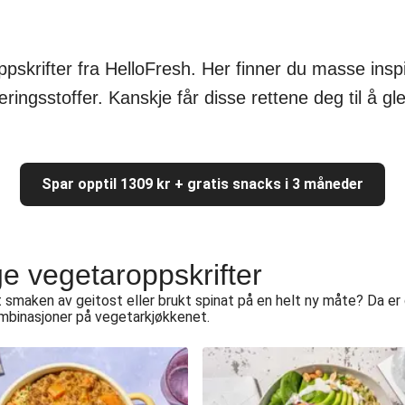
skrifter fra HelloFresh. Her finner du masse inspir
ngsstoffer. Kanskje får disse rettene deg til å gl
Spar opptil 1309 kr + gratis snacks i 3 måneder
e vegetaroppskrifter
t smaken av geitost eller brukt spinat på en helt ny måte? Da er
kombinasjoner på vegetarkjøkkenet.