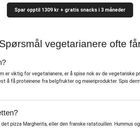
Spar opptil 1309 kr + gratis snacks i 3 måneder
Spørsmål vegetarianere ofte få
n?
m er viktig for vegetarianere, er å spise nok av de vegetariske p
st å få proteinene fra belgfrukter og meieriprodukter. Spis derme
etten?
 det pizza Margherita, eller den franske ratatouillen. Hummus og 