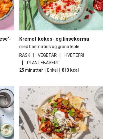
ese'-
Kremet kokos- og linsekorma
med basmatiris og granateple
|
|
RASK
VEGETAR
HVETEFRI
|
PLANTEBASERT
|
|
25 minutter
Enkel
813
kcal