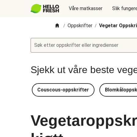
Våre matkasser
Slik funger
Oppskrifter
Vegetar Oppskri
/
/
Søk etter oppskrifter eller ingredienser
Sjekk ut våre beste veg
Couscous-oppskrifter
Blomkåloppsk
Vegetaroppskri