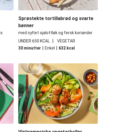
Sprøstekte tortillabrød og svarte
bønner
es
med syltet sjalottløk og fersk koriander
|
R
UNDER 650 KCAL
VEGETAR
|
|
30 minutter
Enkel
632
kcal
Vietnamesiske vegetarboller