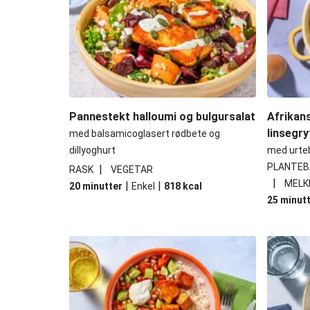
Pannestekt halloumi og bulgursalat
Afrikan
linsegry
med balsamicoglasert rødbete og
dillyoghurt
med urteb
PLANTEB
|
RASK
VEGETAR
|
MELK
|
|
20 minutter
Enkel
818
kcal
25 minut