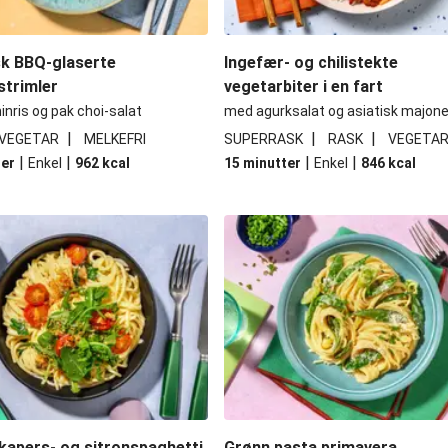
k BBQ-glaserte
Ingefær- og chilistekte
strimler
vegetarbiter i en fart
nris og pak choi-salat
med agurksalat og asiatisk majon
|
|
|
VEGETAR
MELKEFRI
SUPERRASK
RASK
VEGETA
|
|
|
|
ter
Enkel
962
kcal
15 minutter
Enkel
846
kcal
kapers- og sitronspaghetti
Grønn pasta primavera