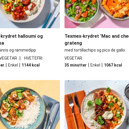
krydret halloumi og
Texmex-krydret 'Mac and che
sa
grateng
inris og rømmedipp
med tortillachips og pico de gallo
|
VEGETAR
HVETEFRI
VEGETAR
|
|
|
|
ter
Enkel
1144
kcal
35 minutter
Enkel
1067
kcal