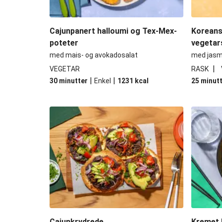
Cajunpanert halloumi og Tex-Mex-
Koreans
poteter
vegetar
med mais- og avokadosalat
med jasmi
|
VEGETAR
RASK
|
|
30 minutter
Enkel
1231
kcal
25 minut
Cajunkrydrede
Kremet 