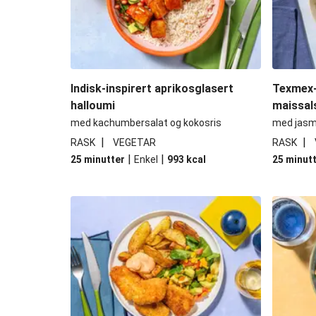
Indisk-inspirert aprikosglasert
Texmex-
halloumi
maissal
med kachumbersalat og kokosris
med jasm
|
|
RASK
VEGETAR
RASK
|
|
25 minutter
Enkel
993
kcal
25 minut