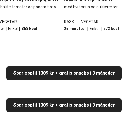
bakte tomater og pangrattato
med hvit saus og sukkererter
|
VEGETAR
RASK
VEGETAR
|
|
|
|
ter
Enkel
868
kcal
25 minutter
Enkel
772
kcal
Spar opptil 1309 kr + gratis snacks i 3 måneder
Spar opptil 1309 kr + gratis snacks i 3 måneder