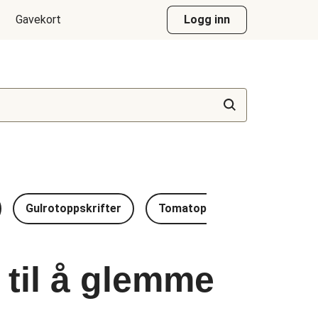
Gavekort
Logg inn
Gulrotoppskrifter
Tomatoppskrifter
Riso
 til å glemme