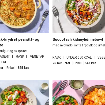
sk-krydret peanøtt- og
Succotash kidneybønnebowl
te
med avokado, syltet rødløk og urte
ulgur og søtpotet
|
|
ASERT
RASK
VEGETAR
|
|
RASK
UNDER 650 KCAL
VEG
EFRI
|
|
25 minutter
Enkel
643
kcal
|
|
ter
Enkel
825
kcal