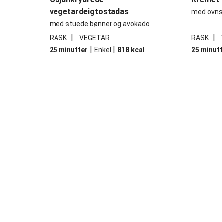
vegetardeigtostadas
med ovns
med stuede bønner og avokado
|
|
RASK
VEGETAR
RASK
|
|
25 minutter
Enkel
818
kcal
25 minut