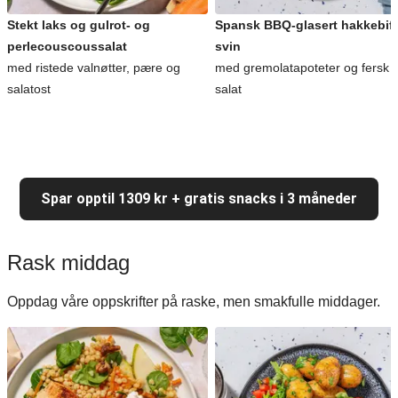
Stekt laks og gulrot- og
Spansk BBQ-glasert hakkebiff
perlecouscoussalat
svin
med ristede valnøtter, pære og
med gremolatapoteter og fersk
salatost
salat
Spar opptil 1309 kr + gratis snacks i 3 måneder
Rask middag
Oppdag våre oppskrifter på raske, men smakfulle middager.