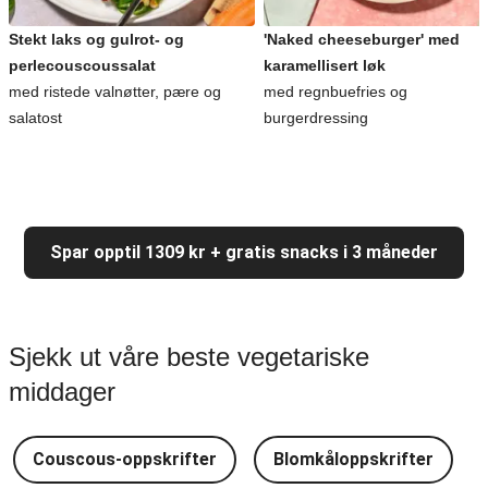
Stekt laks og gulrot- og
'Naked cheeseburger' med
perlecouscoussalat
karamellisert løk
med ristede valnøtter, pære og
med regnbuefries og
salatost
burgerdressing
Spar opptil 1309 kr + gratis snacks i 3 måneder
Sjekk ut våre beste vegetariske
middager
Couscous-oppskrifter
Blomkåloppskrifter