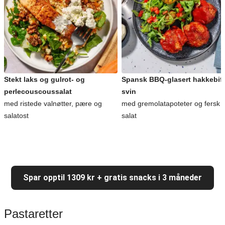
Stekt laks og gulrot- og
Spansk BBQ-glasert hakkebiff
perlecouscoussalat
svin
med ristede valnøtter, pære og
med gremolatapoteter og fersk
salatost
salat
Spar opptil 1309 kr + gratis snacks i 3 måneder
Pastaretter