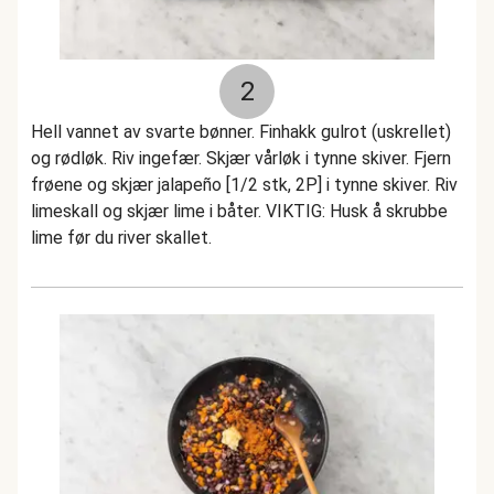
2
Hell vannet av svarte bønner. Finhakk gulrot (uskrellet)
og rødløk. Riv ingefær. Skjær vårløk i tynne skiver. Fjern
frøene og skjær jalapeño [1/2 stk, 2P] i tynne skiver. Riv
limeskall og skjær lime i båter. VIKTIG: Husk å skrubbe
lime før du river skallet.