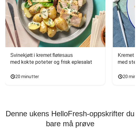
Svinekjøtt i kremet fløtesaus
Kremet ba
med kokte poteter og frisk eplesalat
med stekt
20 minutter
20 minu
Denne ukens HelloFresh-oppskrifter du
bare må prøve