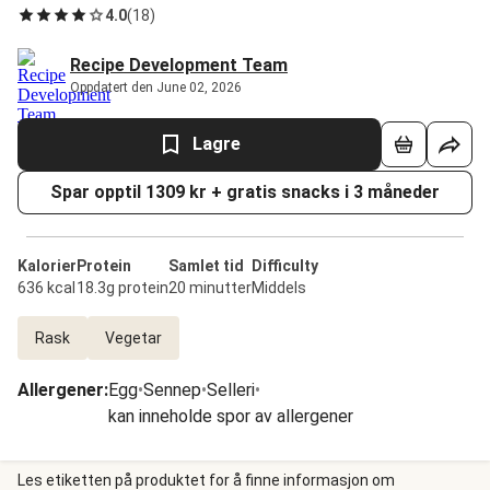
4.0
(
18
)
Recipe Development Team
Oppdatert den June 02, 2026
Lagre
Spar opptil 1309 kr + gratis snacks i 3 måneder
Kalorier
Protein
Samlet tid
Difficulty
636 kcal
18.3g protein
20 minutter
Middels
Rask
Vegetar
Allergener
:
Egg
•
Sennep
•
Selleri
•
kan inneholde spor av allergener
Les etiketten på produktet for å finne informasjon om