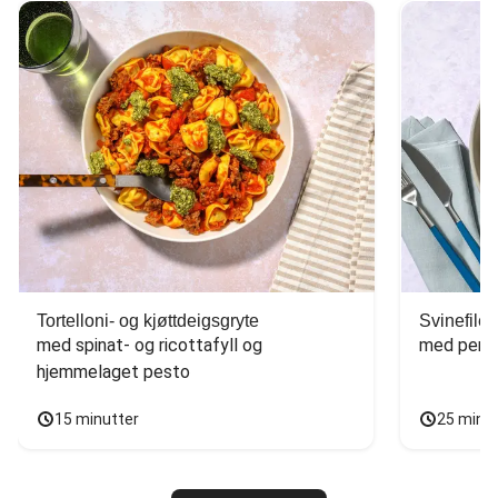
Tortelloni- og kjøttdeigsgryte
Svinefilet
med spinat- og ricottafyll og 
med persi
hjemmelaget pesto
15 minutter
25 minu