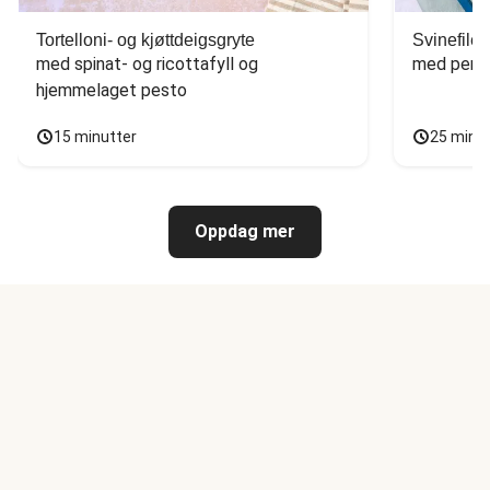
Tortelloni- og kjøttdeigsgryte
Svinefilet
med spinat- og ricottafyll og 
med persi
hjemmelaget pesto
15 minutter
25 minu
Oppdag mer