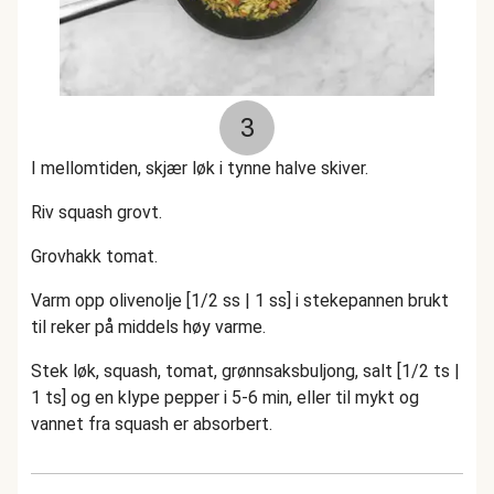
3
I mellomtiden, skjær løk i tynne halve skiver.
Riv squash grovt.
Grovhakk tomat.
Varm opp olivenolje [1/2 ss | 1 ss] i stekepannen brukt
til reker på middels høy varme.
Stek løk, squash, tomat, grønnsaksbuljong, salt [1/2 ts |
1 ts] og en klype pepper i 5-6 min, eller til mykt og
vannet fra squash er absorbert.