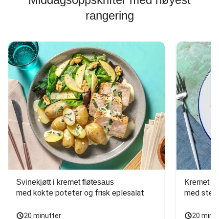
rangering
Svinekjøtt i kremet fløtesaus
Kremet ba
med kokte poteter og frisk eplesalat
med stekt
20 minutter
20 minu