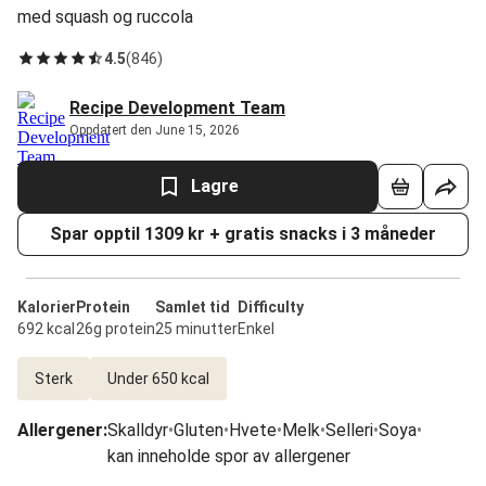
med squash og ruccola
4.5
(
846
)
Recipe Development Team
Oppdatert den June 15, 2026
Lagre
Spar opptil 1309 kr + gratis snacks i 3 måneder
Kalorier
Protein
Samlet tid
Difficulty
692 kcal
26g protein
25 minutter
Enkel
Sterk
Under 650 kcal
Allergener
:
Skalldyr
•
Gluten
•
Hvete
•
Melk
•
Selleri
•
Soya
•
kan inneholde spor av allergener