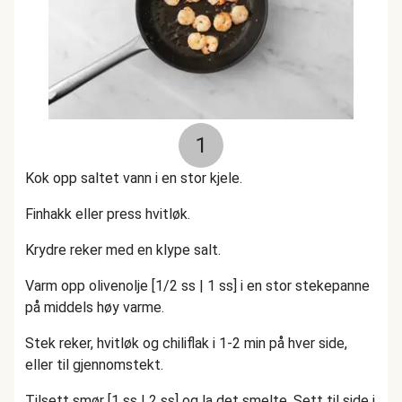
1
Kok opp saltet vann i en stor kjele.
Finhakk eller press hvitløk.
Krydre reker med en klype salt.
Varm opp olivenolje [1/2 ss | 1 ss] i en stor stekepanne
på middels høy varme.
Stek reker, hvitløk og chiliflak i 1-2 min på hver side,
eller til gjennomstekt.
Tilsett smør [1 ss | 2 ss] og la det smelte. Sett til side i