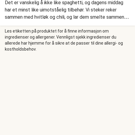
Det er vanskelig å ikke like spaghetti, og dagens middag
har et minst like uimotståelig tilbehør. Vi steker reker
sammen med hvitløk og chili, og lar dem smelte sammen
med smør i pannen. Deretter blander vi spaghetti sammen
med et smakfullt utvalg grønnsaker, blant annet revet
Les etiketten på produktet for å finne informasjon om
ingredienser og allergener. Vennligst sjekk ingredienser du
squash, og en kremet saus av fløte, sitron og basilikum.
allerede har hjemme for å sikre at de passer til dine allergi- og
Retten toppes med frisk ruccola.
kostholdsbehov.