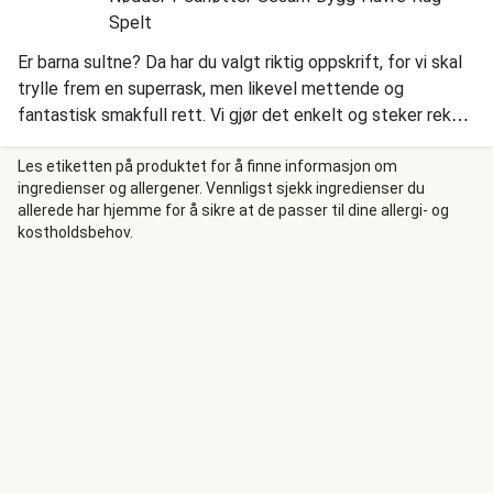
Spelt
Er barna sultne? Da har du valgt riktig oppskrift, for vi skal
trylle frem en superrask, men likevel mettende og
fantastisk smakfull rett. Vi gjør det enkelt og steker reker,
løk og tomat som får putre i en herlig saus med spinat,
fløte og masse nydelige krydder. Vi rører inn spaghetti,
Les etiketten på produktet for å finne informasjon om
ingredienser og allergener. Vennligst sjekk ingredienser du
topper med pinjekjerner og ost, og så er maten klar.
allerede har hjemme for å sikre at de passer til dine allergi- og
kostholdsbehov.