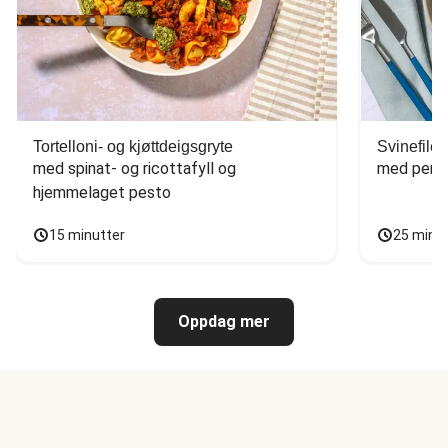
Tortelloni- og kjøttdeigsgryte
Svinefilet
med spinat- og ricottafyll og 
med persi
hjemmelaget pesto
15 minutter
25 minu
Oppdag mer