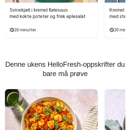
Svinekjøtt i kremet fløtesaus
Kremet ba
med kokte poteter og frisk eplesalat
med stekt
20 minutter
20 minu
Denne ukens HelloFresh-oppskrifter du
bare må prøve