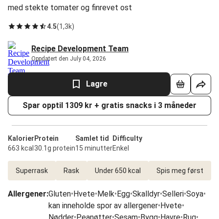
med stekte tomater og finrevet ost
4.5
(
1,3k
)
Recipe Development Team
Oppdatert den July 04, 2026
Lagre
Spar opptil 1309 kr + gratis snacks i 3 måneder
Kalorier
Protein
Samlet tid
Difficulty
663 kcal
30.1g protein
15 minutter
Enkel
Superrask
Rask
Under 650 kcal
Spis meg først
Allergener
:
Gluten
•
Hvete
•
Melk
•
Egg
•
Skalldyr
•
Selleri
•
Soya
•
kan inneholde spor av allergener
•
Hvete
•
Nødder
•
Peanøtter
•
Sesam
•
Bygg
•
Havre
•
Rug
•