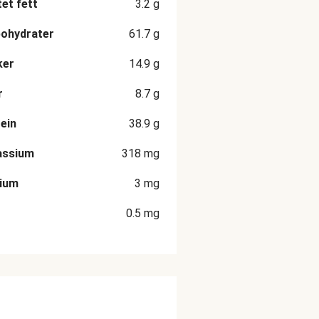
et fett
3.2
g
ohydrater
61.7
g
ker
14.9
g
r
8.7
g
ein
38.9
g
assium
318
mg
cium
3
mg
0.5
mg