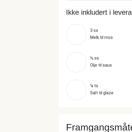
Ikke inkludert i lever
3 ss
Melk til mos
½ ss
Olje til saus
¼ ts
Salt til glaze
Framgangsmåt