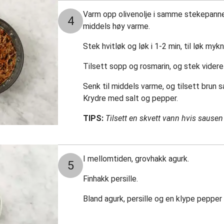
Varm opp olivenolje i samme stekepanne 
4
middels høy varme.
Stek hvitløk og løk i 1-2 min, til løk mykn
Tilsett sopp og rosmarin, og stek videre i
Senk til middels varme, og tilsett brun s
Krydre med salt og pepper.
TIPS:
Tilsett en skvett vann hvis sausen b
I mellomtiden, grovhakk agurk.
5
Finhakk persille.
Bland agurk, persille og en klype pepper i