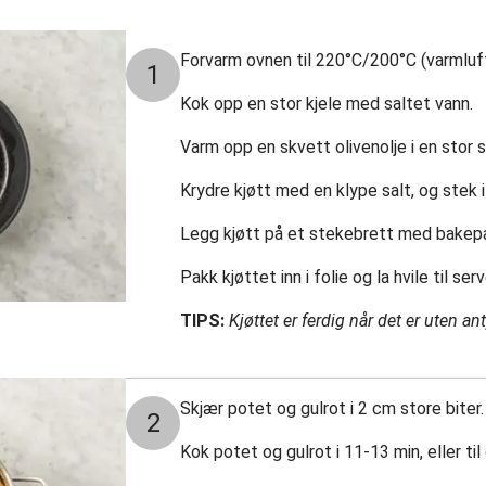
Forvarm ovnen til 220°C/200°C (varmluft
1
Kok opp en stor kjele med saltet vann.
Varm opp en skvett olivenolje i en stor
Krydre kjøtt med en klype salt, og stek i 
Legg kjøtt på et stekebrett med bakepap
Pakk kjøttet inn i folie og la hvile til serv
TIPS:
Kjøttet er ferdig når det er uten an
Skjær potet og gulrot i 2 cm store biter.
2
Kok potet og gulrot i 11-13 min, eller ti