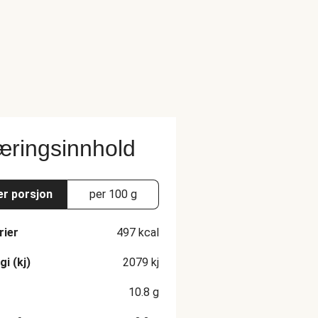
ringsinnhold
er porsjon
per 100 g
rier
497
kcal
gi (kj)
2079
kj
10.8
g