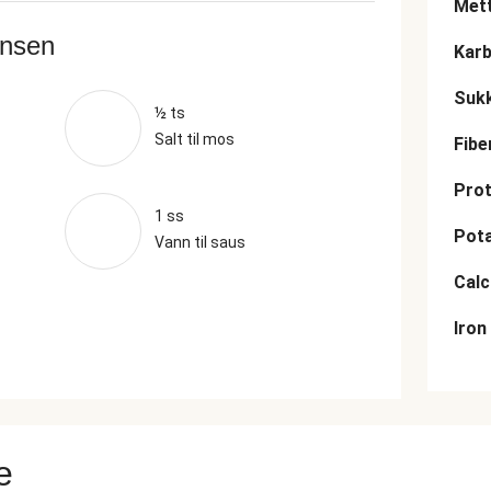
Mett
ansen
Karb
Suk
½ ts
Salt til mos
Fibe
Prot
1 ss
Pot
Vann til saus
Cal
Iron
e