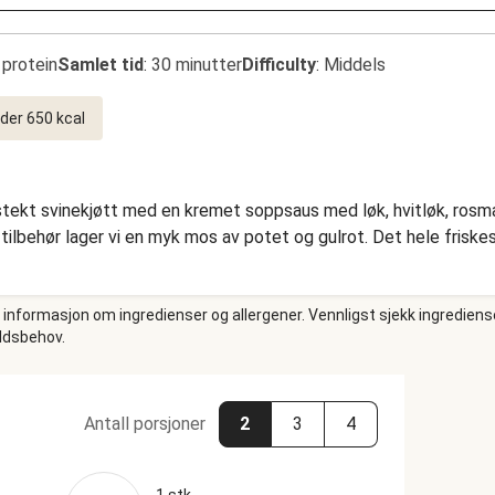
 protein
Samlet tid
:
30 minutter
Difficulty
:
Middels
der 650 kcal
ekt svinekjøtt med en kremet soppsaus med løk, hvitløk, rosmar
 tilbehør lager vi en myk mos av potet og gulrot. Det hele frisk
e informasjon om ingredienser og allergener. Vennligst sjekk ingrediens
oldsbehov.
Antall porsjoner
2
3
4