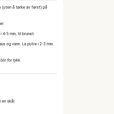
(uten å tørke av først) på
er.
 4-5 min, til brunet.
aus og vann. La putre i 2-3 min.
lir for tykk.
 en skål.