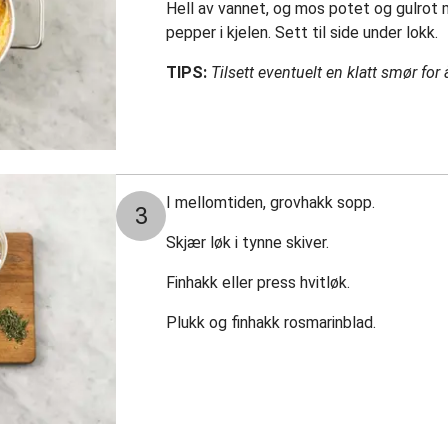
Hell av vannet, og mos potet og gulrot 
pepper i kjelen. Sett til side under lokk.
TIPS:
Tilsett eventuelt en klatt smør fo
I mellomtiden, grovhakk sopp.
3
Skjær løk i tynne skiver.
Finhakk eller press hvitløk.
Plukk og finhakk rosmarinblad.