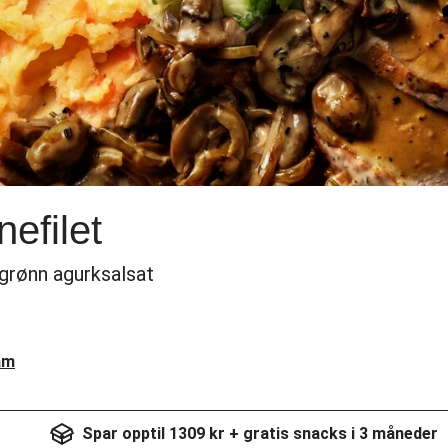
efilet
rønn agurksalsat
am
Spar opptil 1309 kr + gratis snacks i 3 måneder