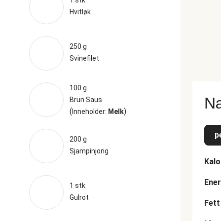
1 stk
Hvitløk
250 g
Svinefilet
100 g
Næ
Brun Saus
(
)
Inneholder:
Melk
p
200 g
Sjampinjong
Kalo
Ener
1 stk
Gulrot
Fett