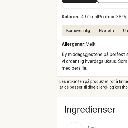
Kalorier
:
497 kcal
Protein
:
38.9g
Barnevennlig
Hvetefri
Un
Allergener
:
Melk
By middagsgjestene på perfekt st
vi ordentlig hverdagsluksus. Som
med persille.
Les etiketten på produktet for å finn
at de passer til dine allergi- og kosth
Ingredienser