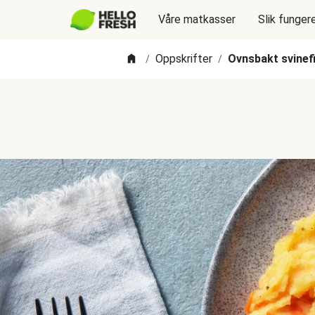
Våre matkasser
Slik funger
Oppskrifter
Ovnsbakt svinefi
/
/