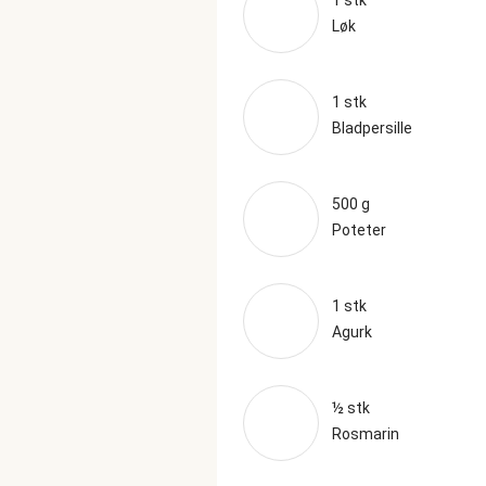
1 stk
Løk
1 stk
Bladpersille
500 g
Poteter
1 stk
Agurk
½ stk
Rosmarin