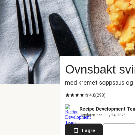
Ovnsbakt svin
med kremet soppsaus og g
4.0
(
298
)
Recipe Development Te
Oppdatert den July 24, 2026
Lagre