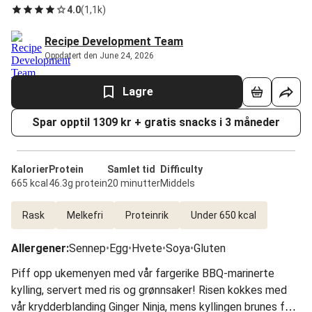
4.0
(
1,1k
)
Recipe Development Team
Oppdatert den June 24, 2026
Lagre
Spar opptil 1309 kr + gratis snacks i 3 måneder
Kalorier
Protein
Samlet tid
Difficulty
665 kcal
46.3g protein
20 minutter
Middels
Rask
Melkefri
Proteinrik
Under 650 kcal
Allergener
:
Sennep
•
Egg
•
Hvete
•
Soya
•
Gluten
Piff opp ukemenyen med vår fargerike BBQ-marinerte
kylling, servert med ris og grønnsaker! Risen kokkes med
vår krydderblanding Ginger Ninja, mens kyllingen brunes før