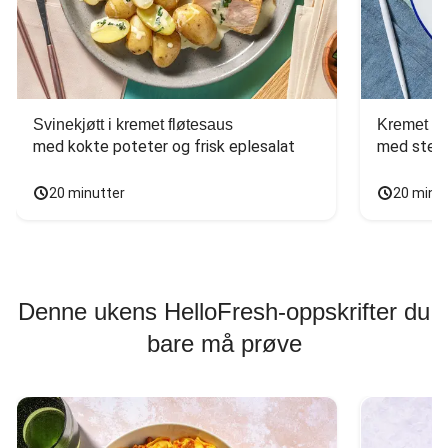
Svinekjøtt i kremet fløtesaus
Kremet ba
med kokte poteter og frisk eplesalat
med stekt
20 minutter
20 minu
Denne ukens HelloFresh-oppskrifter du
bare må prøve