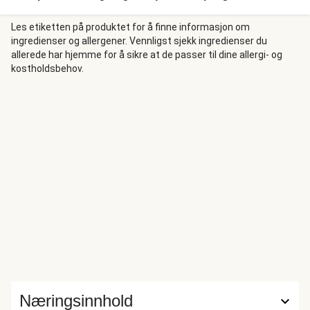
den stekes ferdig i ovnen. Samtidig stekes gulrot, squash,
pak choi og hvitløk, og til slutt toppes hele herligheten
Les etiketten på produktet for å finne informasjon om
ingredienser og allergener. Vennligst sjekk ingredienser du
med en søt chilisaus.
allerede har hjemme for å sikre at de passer til dine allergi- og
kostholdsbehov.
Næringsinnhold