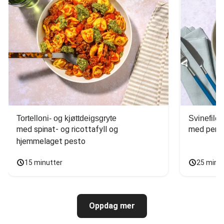
Tortelloni- og kjøttdeigsgryte
Svinefilet
med spinat- og ricottafyll og 
med persi
hjemmelaget pesto
15 minutter
25 minu
Oppdag mer