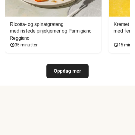
Ricotta- og spinatgrateng
Kremet ca
med ristede pinjekjerner og Parmigiano 
med fersk
Reggiano
35 minutter
15 minu
Oppdag mer