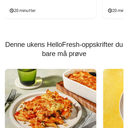
20 minutter
20 minu
Denne ukens HelloFresh-oppskrifter du
bare må prøve