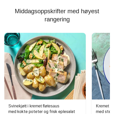
Middagsoppskrifter med høyest
rangering
Svinekjøtt i kremet fløtesaus
Kremet ba
med kokte poteter og frisk eplesalat
med stekt