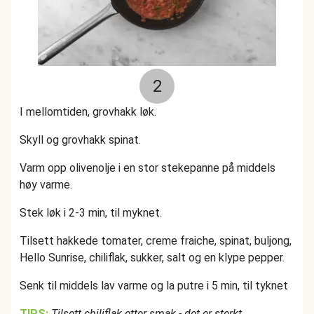
2
I mellomtiden, grovhakk løk.
Skyll og grovhakk spinat.
Varm opp olivenolje i en stor stekepanne på middels
høy varme.
Stek løk i 2-3 min, til myknet.
Tilsett hakkede tomater, creme fraiche, spinat, buljong,
Hello Sunrise, chiliflak, sukker, salt og en klype pepper.
Senk til middels lav varme og la putre i 5 min, til tyknet
TIPS:
Tilsett chiliflak etter smak - det er sterkt.