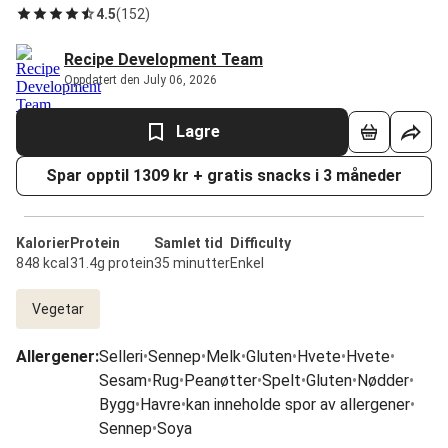
4.5
(
152
)
Recipe Development Team
Oppdatert den July 06, 2026
Lagre
Spar opptil 1309 kr + gratis snacks i 3 måneder
Kalorier
Protein
Samlet tid
Difficulty
848 kcal
31.4g protein
35 minutter
Enkel
Vegetar
Allergener
:
Selleri
•
Sennep
•
Melk
•
Gluten
•
Hvete
•
Hvete
•
Sesam
•
Rug
•
Peanøtter
•
Spelt
•
Gluten
•
Nødder
•
Bygg
•
Havre
•
kan inneholde spor av allergener
•
Sennep
•
Soya