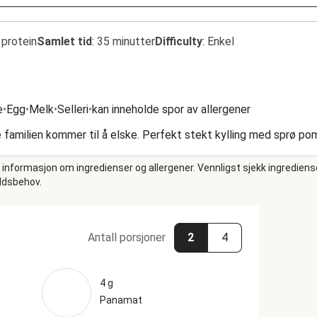
 protein
Samlet tid
:
35 minutter
Difficulty
:
Enkel
e
•
Egg
•
Melk
•
Selleri
•
kan inneholde spor av allergener
 familien kommer til å elske. Perfekt stekt kylling med sprø pom
e informasjon om ingredienser og allergener. Vennligst sjekk ingrediens
oldsbehov.
Antall porsjoner
2
4
4 g
Panamat