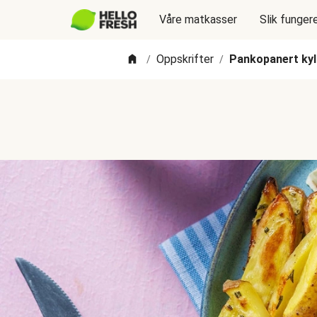
Våre matkasser
Slik funger
Oppskrifter
Pankopanert kyl
/
/