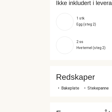
Ikke inkludert i lever
1 stk
Egg (steg 2)
2 ss
Hvetemel (steg 2)
Redskaper
•
Bakeplate
•
Stekepanne