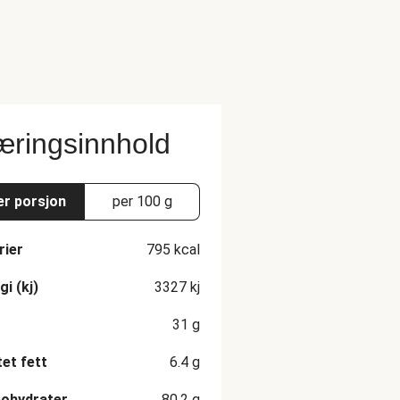
ringsinnhold
er porsjon
per 100 g
rier
795
kcal
gi (kj)
3327
kj
31
g
et fett
6.4
g
ohydrater
80.2
g