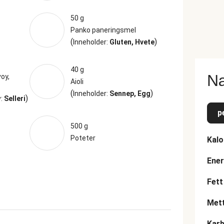
50 g
Panko paneringsmel
(
)
Inneholder:
Gluten, Hvete
40 g
Næ
voy,
Aioli
(
)
Inneholder:
Sennep, Egg
)
v:
Selleri
p
500 g
Poteter
Kalo
Ener
Fett
Mett
Karb