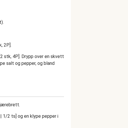
).
, 2P].
2 stk, 4P]. Drypp over en skvett
ype salt og pepper, og bland
kjærebrett.
 | 1/2 ts] og en klype pepper i