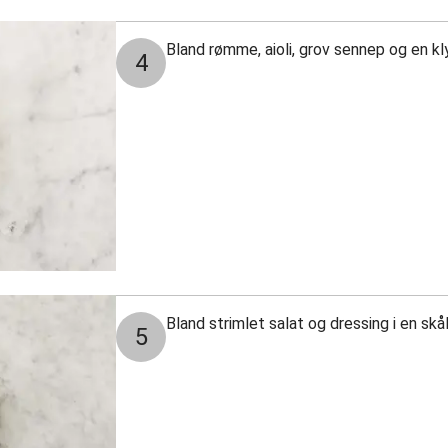
Bland rømme, aioli, grov sennep og en kly
4
Bland strimlet salat og dressing i en skål
5