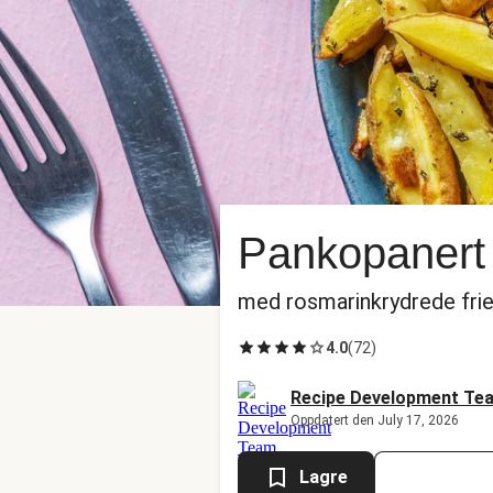
Pankopanert 
med rosmarinkrydrede fri
4.0
(
72
)
Recipe Development Te
Oppdatert den July 17, 2026
Lagre