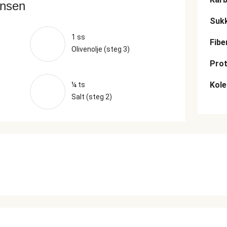
ansen
Suk
1 ss
Fibe
Olivenolje (steg 3)
Prot
Kole
¼ ts
Salt (steg 2)