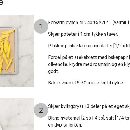
e
Forvarm ovnen til 240°C/220°C (varmluft
1
Skjær poteter i 1 cm tykke staver.
Plukk og finhakk rosmarinblader [1/2 stilk
Fordel på et stekebrett med bakepapir [
olivenolje, krydre med rosmarin og en kl
godt.
Bak i ovnen i 25-30 min, eller til gylne.
Skjær kyllngbryst i 3 deler på et eget s
2
Bland hvetemel [2 ss | 4 ss], salt [1/4 ts
en dyp tallerken.