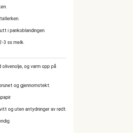
ken.
tallerken.
slutt i pankoblandingen.
2-3 ss melk.
olivenolje, og varm opp på
il brunet og gjennomstekt.
papir.
hvitt og uten antydninger av rødt.
ndig.