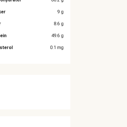
ker
9
g
r
8.6
g
ein
49.6
g
sterol
0.1
mg