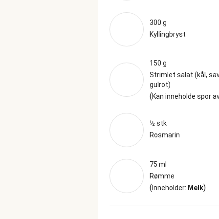
300 g
Kyllingbryst
150 g
Strimlet salat (kål, sa
gulrot)
(
Kan inneholde spor a
½ stk
Rosmarin
75 ml
Rømme
(
)
Inneholder:
Melk