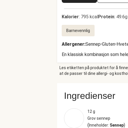
Kalorier
:
795 kcal
Protein
:
49.6g
Barnevennlig
Allergener
:
Sennep
•
Gluten
•
Hvet
En klassisk kombinasjon som hele
Les etiketten på produktet for å finn
at de passer til dine allergi- og kosth
Ingredienser
12 g
Grov sennep
(
)
Inneholder:
Sennep