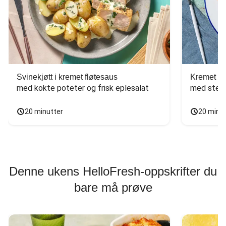
Svinekjøtt i kremet fløtesaus
Kremet ba
med kokte poteter og frisk eplesalat
med stekt
20 minutter
20 minu
Denne ukens HelloFresh-oppskrifter du
bare må prøve