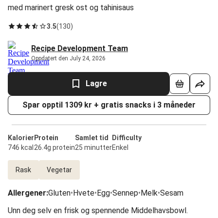
med marinert gresk ost og tahinisaus
3.5
(
130
)
Recipe Development Team
Oppdatert den July 24, 2026
Lagre
Spar opptil 1309 kr + gratis snacks i 3 måneder
Kalorier
Protein
Samlet tid
Difficulty
746 kcal
26.4g protein
25 minutter
Enkel
Rask
Vegetar
Allergener
:
Gluten
•
Hvete
•
Egg
•
Sennep
•
Melk
•
Sesam
Unn deg selv en frisk og spennende Middelhavsbowl.