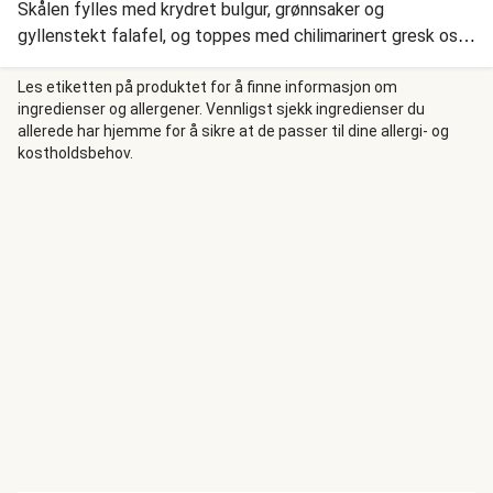
Skålen fylles med krydret bulgur, grønnsaker og
gyllenstekt falafel, og toppes med chilimarinert gresk ost,
en rund tahinisaus og et dryss persille.
Les etiketten på produktet for å finne informasjon om
ingredienser og allergener. Vennligst sjekk ingredienser du
allerede har hjemme for å sikre at de passer til dine allergi- og
kostholdsbehov.