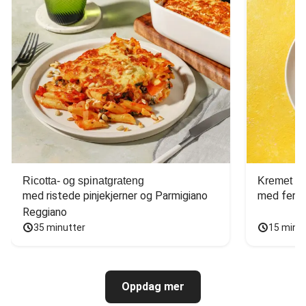
Ricotta- og spinatgrateng
Kremet ca
med ristede pinjekjerner og Parmigiano 
med fersk
Reggiano
35 minutter
15 minu
Oppdag mer