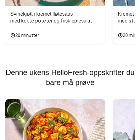
Svinekjøtt i kremet fløtesaus
Kremet ba
med kokte poteter og frisk eplesalat
med stekt
20 minutter
20 minu
Denne ukens HelloFresh-oppskrifter du
bare må prøve