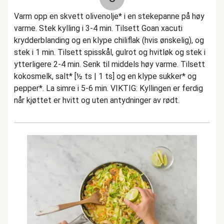
Varm opp en skvett olivenolje* i en stekepanne på høy
varme. Stek kylling i 3-4 min. Tilsett Goan xacuti
krydderblanding og en klype chiliflak (hvis ønskelig), og
stek i 1 min. Tilsett spisskål, gulrot og hvitløk og stek i
ytterligere 2-4 min. Senk til middels høy varme. Tilsett
kokosmelk, salt* [½ ts | 1 ts] og en klype sukker* og
pepper*. La simre i 5-6 min. VIKTIG: Kyllingen er ferdig
når kjøttet er hvitt og uten antydninger av rødt.