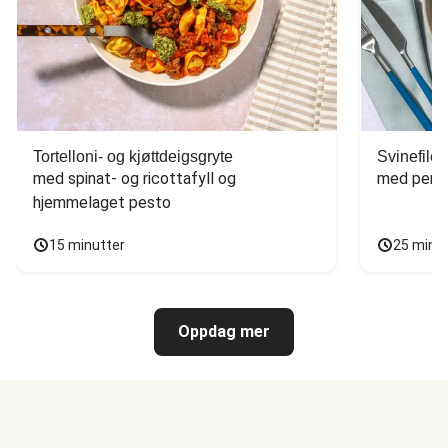
Tortelloni- og kjøttdeigsgryte
Svinefilet
med spinat- og ricottafyll og 
med persi
hjemmelaget pesto
15 minutter
25 minu
Oppdag mer