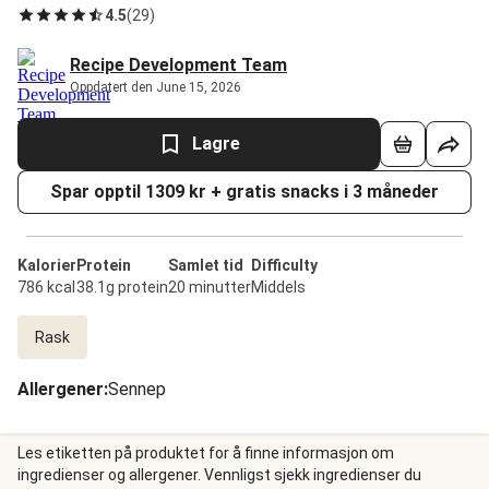
4.5
(
29
)
Recipe Development Team
Oppdatert den June 15, 2026
Lagre
Spar opptil 1309 kr + gratis snacks i 3 måneder
Kalorier
Protein
Samlet tid
Difficulty
786 kcal
38.1g protein
20 minutter
Middels
Rask
Allergener
:
Sennep
Les etiketten på produktet for å finne informasjon om
ingredienser og allergener. Vennligst sjekk ingredienser du