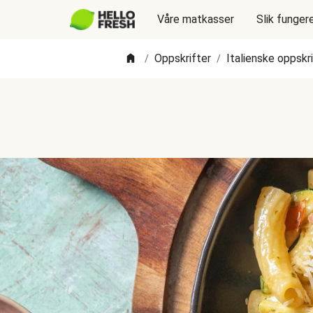
Våre matkasser
Slik funger
Oppskrifter
Italienske oppskr
/
/