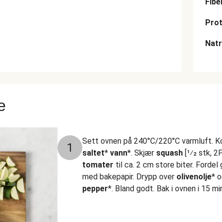
Fibe
Prot
Nat
e
Sett ovnen på 240°C/220°C varmluft. Ko
1
saltet
*
vann
*. Skjær
squash
[1⁄2 stk, 2
tomater
til ca. 2 cm store biter. Forde
med bakepapir. Drypp over
olivenolje
* 
pepper
*. Bland godt. Bak i ovnen i 15 min