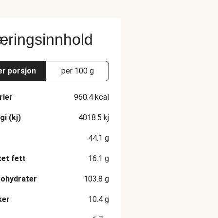
ringsinnhold
er porsjon
per 100 g
rier
960.4
kcal
gi (kj)
4018.5
kj
44.1
g
et fett
16.1
g
ohydrater
103.8
g
ker
10.4
g