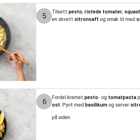
Tilsett
pesto
,
ristede tomater
,
squas
5
en skvett
sitronsaft
og smak til med
s
Fordel kremet
pesto
- og
tomatpasta
p
6
ost
. Pynt med
basilikum
og server
sitr
på siden.