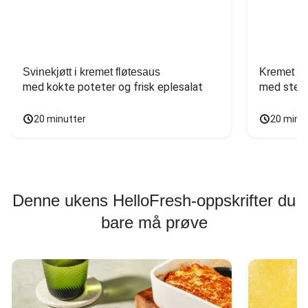
Svinekjøtt i kremet fløtesaus
Kremet ba
med kokte poteter og frisk eplesalat
med stekt
20 minutter
20 minu
Denne ukens HelloFresh-oppskrifter du
bare må prøve