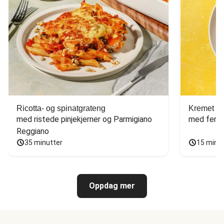
Ricotta- og spinatgrateng
Kremet ca
med ristede pinjekjerner og Parmigiano 
med fersk
Reggiano
35 minutter
15 minu
Oppdag mer