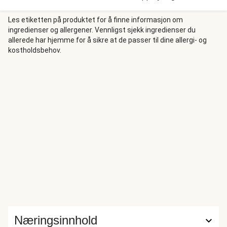
fersk koriander, og du har en fargerik og spennende middag
å nyte.
Les etiketten på produktet for å finne informasjon om
ingredienser og allergener. Vennligst sjekk ingredienser du
allerede har hjemme for å sikre at de passer til dine allergi- og
kostholdsbehov.
Næringsinnhold