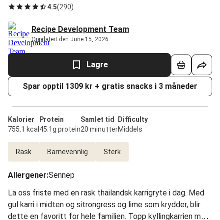
4.5
(
290
)
Recipe Development Team
Oppdatert den June 15, 2026
Lagre
Spar opptil 1309 kr + gratis snacks i 3 måneder
Kalorier
Protein
Samlet tid
Difficulty
755.1 kcal
45.1g protein
20 minutter
Middels
Rask
Barnevennlig
Sterk
Allergener
:
Sennep
La oss friste med en rask thailandsk karrigryte i dag. Med
gul karri i midten og sitrongress og lime som krydder, blir
dette en favoritt for hele familien. Topp kyllingkarrien med