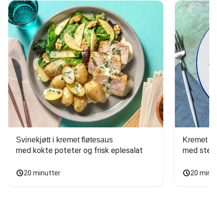
Svinekjøtt i kremet fløtesaus
Kremet ba
med kokte poteter og frisk eplesalat
med stekt
20 minutter
20 minu