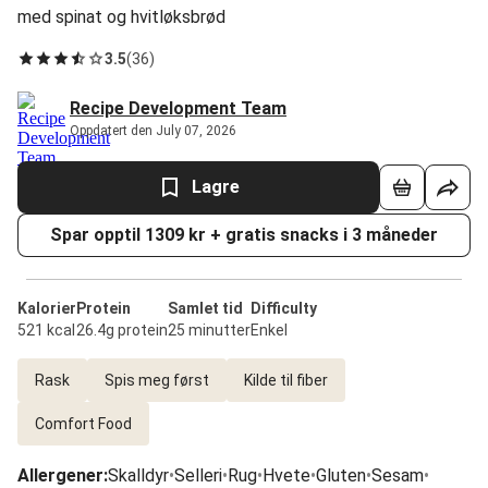
med spinat og hvitløksbrød
3.5
(
36
)
Recipe Development Team
Oppdatert den July 07, 2026
Lagre
Spar opptil 1309 kr + gratis snacks i 3 måneder
Kalorier
Protein
Samlet tid
Difficulty
521 kcal
26.4g protein
25 minutter
Enkel
Rask
Spis meg først
Kilde til fiber
Comfort Food
Allergener
:
Skalldyr
•
Selleri
•
Rug
•
Hvete
•
Gluten
•
Sesam
•