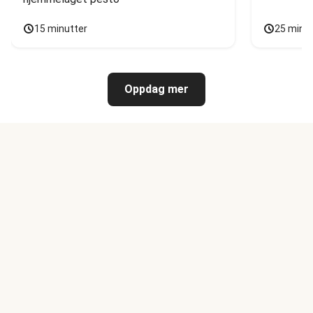
15 minutter
25 minu
Oppdag mer