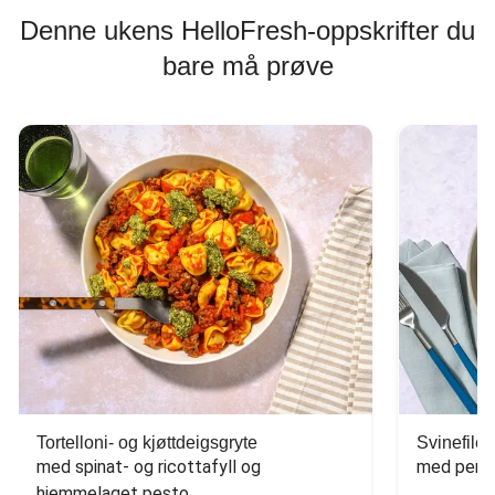
Denne ukens HelloFresh-oppskrifter du
bare må prøve
Tortelloni- og kjøttdeigsgryte
Svinefilet
med spinat- og ricottafyll og 
med persi
hjemmelaget pesto