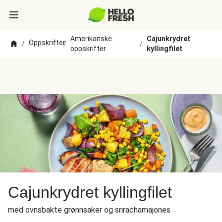
Amerikanske
Cajunkrydret
Oppskrifter
/
/
/
oppskrifter
kyllingfilet
Cajunkrydret kyllingfilet
med ovnsbakte grønnsaker og srirachamajones