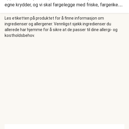
egne krydder, og vi skal fargelegge med friske, fargerike
grønnsaker. Gulrot, poteter og rødløk bakes i ovnen, vi skal
riste mais og blandet det med frisk spinat. Vi topper alt
Les etiketten på produktet for å finne informasjon om
ingredienser og allergener. Vennligst sjekk ingredienser du
med en klatt av vår smakfulle srirachamajones.
allerede har hjemme for å sikre at de passer til dine allergi- og
kostholdsbehov.