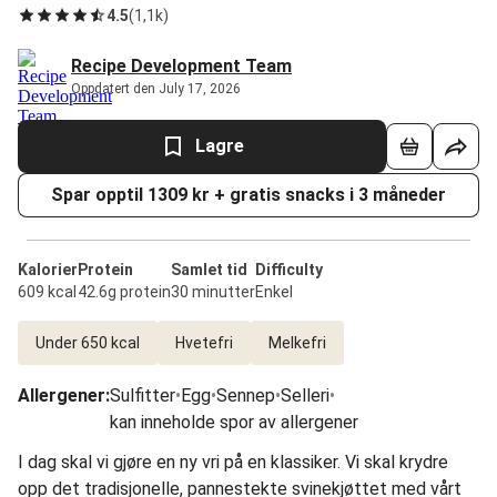
4.5
(
1,1k
)
Recipe Development Team
Oppdatert den July 17, 2026
Lagre
Spar opptil 1309 kr + gratis snacks i 3 måneder
Kalorier
Protein
Samlet tid
Difficulty
609 kcal
42.6g protein
30 minutter
Enkel
Under 650 kcal
Hvetefri
Melkefri
Allergener
:
Sulfitter
•
Egg
•
Sennep
•
Selleri
•
kan inneholde spor av allergener
I dag skal vi gjøre en ny vri på en klassiker. Vi skal krydre
opp det tradisjonelle, pannestekte svinekjøttet med vårt