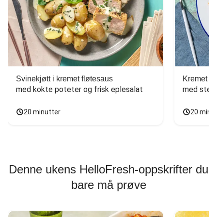
Svinekjøtt i kremet fløtesaus
Kremet ba
med kokte poteter og frisk eplesalat
med stekt
20 minutter
20 minu
Denne ukens HelloFresh-oppskrifter du
bare må prøve