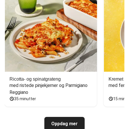
Ricotta- og spinatgrateng
Kremet ca
med ristede pinjekjerner og Parmigiano 
med fersk
Reggiano
35 minutter
15 minu
Oppdag mer