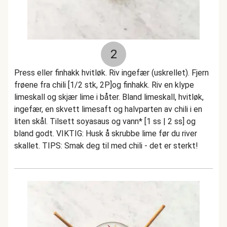
2
Press eller finhakk hvitløk. Riv ingefær (uskrellet). Fjern
frøene fra chili [1/2 stk, 2P]og finhakk. Riv en klype
limeskall og skjær lime i båter. Bland limeskall, hvitløk,
ingefær, en skvett limesaft og halvparten av chili i en
liten skål. Tilsett soyasaus og vann* [1 ss | 2 ss] og
bland godt. VIKTIG: Husk å skrubbe lime før du river
skallet. TIPS: Smak deg til med chili - det er sterkt!