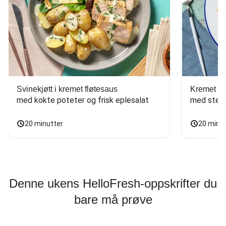
Svinekjøtt i kremet fløtesaus
Kremet ba
med kokte poteter og frisk eplesalat
med stekt
20 minutter
20 minu
Denne ukens HelloFresh-oppskrifter du
bare må prøve