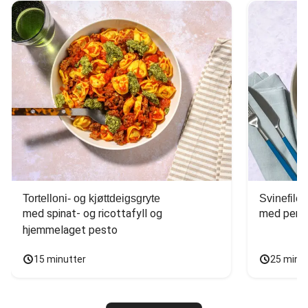
Tortelloni- og kjøttdeigsgryte
Svinefilet
med spinat- og ricottafyll og 
med persi
hjemmelaget pesto
15 minutter
25 minu