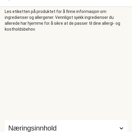
har den lekre kyllingen marinert i hvitløk, ingefær og chili. Vi
topper alt med asiatisk majones, chili og peanøtter.
Les etiketten på produktet for å finne informasjon om
ingredienser og allergener. Vennligst sjekk ingredienser du
allerede har hjemme for å sikre at de passer til dine allergi- og
kostholdsbehov.
Næringsinnhold