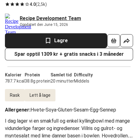
4.0
(
2,5k
)
Recipe Development Team
Oppdatert den June 15, 2026
Lagre
Spar opptil 1309 kr + gratis snacks i 3 måneder
Kalorier
Protein
Samlet tid
Difficulty
787.7 kcal
38.8g protein
20 minutter
Middels
Rask
Lett å lage
Allergener
:
Hvete
•
Soya
•
Gluten
•
Sesam
•
Egg
•
Sennep
I dag lager vi en smakfull og enkel kyllingbowl med mange
vidunderlige farger og ingredienser. Villris og gulrot- og
myntesalat med lime danner basen i bowlen. Hovedrollen