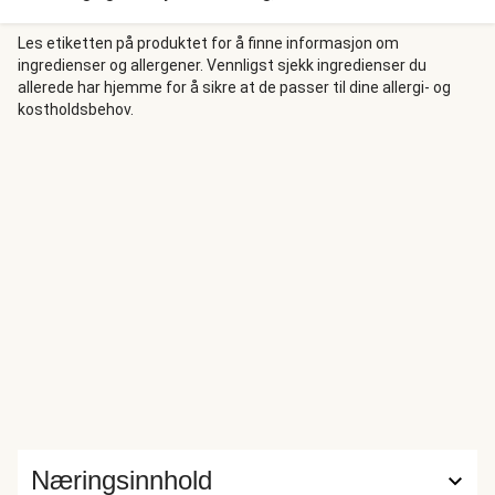
linsegryte med en frisk tomatsalsa med lime og koriander,
kjølende rømme og sprø tortillachips.
Les etiketten på produktet for å finne informasjon om
ingredienser og allergener. Vennligst sjekk ingredienser du
allerede har hjemme for å sikre at de passer til dine allergi- og
kostholdsbehov.
Næringsinnhold