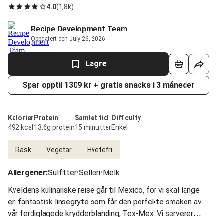
4.0
(
1,8k
)
Recipe Development Team
Oppdatert den July 26, 2026
Lagre
Spar opptil 1309 kr + gratis snacks i 3 måneder
Kalorier
Protein
Samlet tid
Difficulty
492 kcal
13.6g protein
15 minutter
Enkel
Rask
Vegetar
Hvetefri
Allergener
:
Sulfitter
•
Selleri
•
Melk
Kveldens kulinariske reise går til Mexico, for vi skal lange
en fantastisk linsegryte som får den perfekte smaken av
vår ferdiglagede krydderblanding, Tex-Mex. Vi serverer