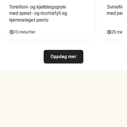
Tortelloni- og kjøttdeigsgryte
Svinefilet
med spinat- og ricottafyll og 
med persi
hjemmelaget pesto
15 minutter
25 minu
Oppdag mer