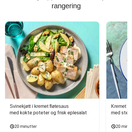
rangering
Svinekjøtt i kremet fløtesaus
Kremet ba
med kokte poteter og frisk eplesalat
med stekt
20 minutter
20 minu