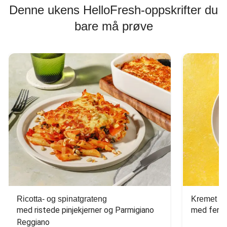
Denne ukens HelloFresh-oppskrifter du
bare må prøve
Ricotta- og spinatgrateng
Kremet ca
med ristede pinjekjerner og Parmigiano 
med fersk
Reggiano