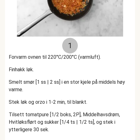
1
Forvarm ovnen til 220°C/200°C (varmluft).
Finhakk løk.
Smelt smør [1 ss | 2 ss] i en stor kjele på middels høy
varme.
Stek løk og orzo i 1-2 min, til blankt.
Tilsett tomatpure [1/2 boks, 2P], Middelhavsdrøm,
Hvitløksflørt og sukker [1/4 ts | 1/2 ts], og stek i
ytterligere 30 sek.