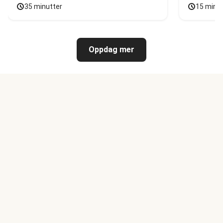
35 minutter
15 minu
Oppdag mer