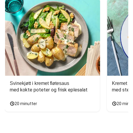
Svinekjøtt i kremet fløtesaus
Kremet ba
med kokte poteter og frisk eplesalat
med stekt
20 minutter
20 minu