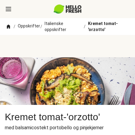
Italienske
Kremet tomat-
Oppskrifter
/
/
/
oppskrifter
'orzotto'
Kremet tomat-'orzotto'
med balsamicostekt portobello og pinjekjerner