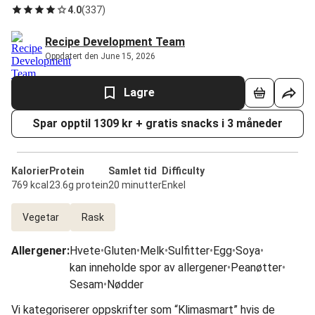
4.0
(
337
)
Recipe Development Team
Oppdatert den June 15, 2026
Lagre
Spar opptil 1309 kr + gratis snacks i 3 måneder
Kalorier
Protein
Samlet tid
Difficulty
769 kcal
23.6g protein
20 minutter
Enkel
Vegetar
Rask
Allergener
:
Hvete
•
Gluten
•
Melk
•
Sulfitter
•
Egg
•
Soya
•
kan inneholde spor av allergener
•
Peanøtter
•
Sesam
•
Nødder
Vi kategoriserer oppskrifter som “Klimasmart” hvis de