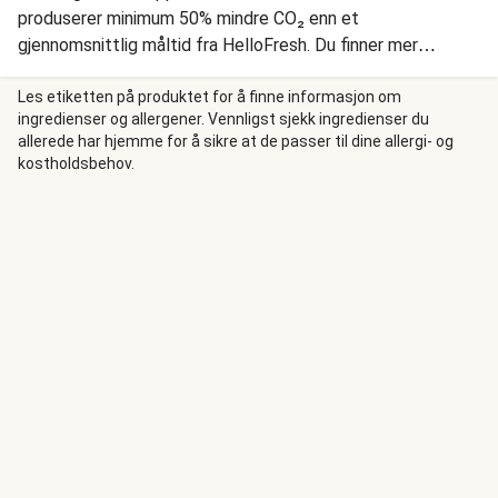
produserer minimum 50% mindre CO₂ enn et
gjennomsnittlig måltid fra HelloFresh. Du finner mer
informasjon i vårt Hjelpesenter. Orzotto er en italiensk rett
som minner litt om risotto. Forskjellen er at orzotto bruker
Les etiketten på produktet for å finne informasjon om
ingredienser og allergener. Vennligst sjekk ingredienser du
orzo, som er en pastatype. Vi bygger vår kremede
allerede har hjemme for å sikre at de passer til dine allergi- og
tomatorzotto med orzo blandet med ost, tomat og fløte.
kostholdsbehov.
Vi topper med balsamicostekt portobello, sprø
pangrattato og fersk ruccola med pinjekjerner.