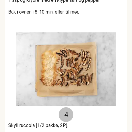
1 ss], og krydre med en klype salt og pepper.
Bak i ovnen i 8-10 min, eller til mør.
4
Skyll ruccola [1/2 pakke, 2P].