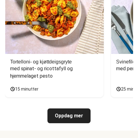
Tortelloni- og kjøttdeigsgryte
Svinefilet
med spinat- og ricottafyll og 
med persi
hjemmelaget pesto
15 minutter
25 minu
Oppdag mer