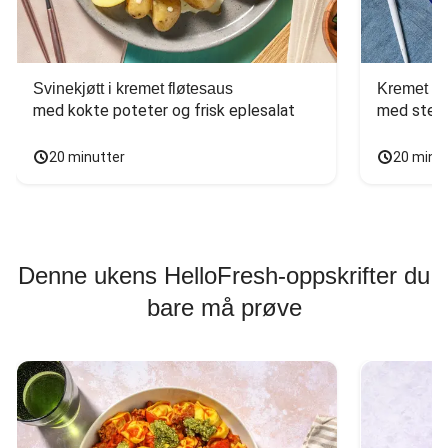
Svinekjøtt i kremet fløtesaus
Kremet ba
med kokte poteter og frisk eplesalat
med stekt
20 minutter
20 minu
Denne ukens HelloFresh-oppskrifter du
bare må prøve