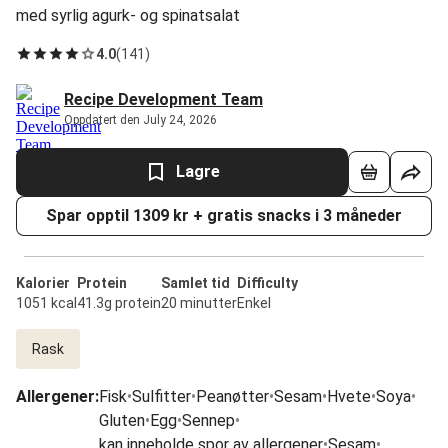
med syrlig agurk- og spinatsalat
4.0
(
141
)
Recipe Development Team
Oppdatert den July 24, 2026
Lagre
Spar opptil 1309 kr + gratis snacks i 3 måneder
Kalorier
Protein
Samlet tid
Difficulty
1051 kcal
41.3g protein
20 minutter
Enkel
Rask
Allergener
:
Fisk
•
Sulfitter
•
Peanøtter
•
Sesam
•
Hvete
•
Soya
•
Gluten
•
Egg
•
Sennep
•
kan inneholde spor av allergener
•
Sesam
•