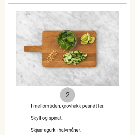
2
I mellomtiden, grovhakk peanøtter.
Skyll og spinat.
Skjær agurk i halvmåner.