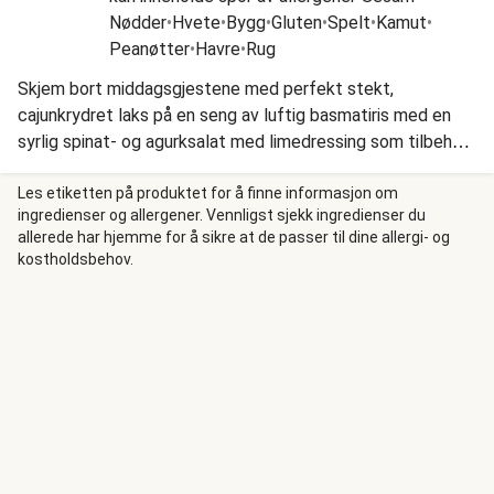
Nødder
•
Hvete
•
Bygg
•
Gluten
•
Spelt
•
Kamut
•
Peanøtter
•
Havre
•
Rug
Skjem bort middagsgjestene med perfekt stekt,
cajunkrydret laks på en seng av luftig basmatiris med en
syrlig spinat- og agurksalat med limedressing som tilbehør.
Dryss over en sprø topping laget av peanøtter, chiliflak,
soyasaus og honning, og server med en klatt
Les etiketten på produktet for å finne informasjon om
ingredienser og allergener. Vennligst sjekk ingredienser du
srirachamajones.
allerede har hjemme for å sikre at de passer til dine allergi- og
kostholdsbehov.