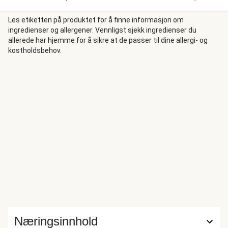
og knutekål. Fisken toppes med en tartarsaus med
estragon og en skvett sitrusfrukt, som er prikken over i-en i
Les etiketten på produktet for å finne informasjon om
ingredienser og allergener. Vennligst sjekk ingredienser du
denne retten.
allerede har hjemme for å sikre at de passer til dine allergi- og
kostholdsbehov.
Næringsinnhold