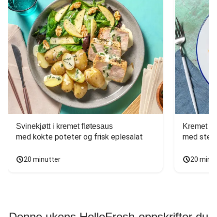
Svinekjøtt i kremet fløtesaus
Kremet ba
med kokte poteter og frisk eplesalat
med stekt
20 minutter
20 minu
Denne ukens HelloFresh-oppskrifter du