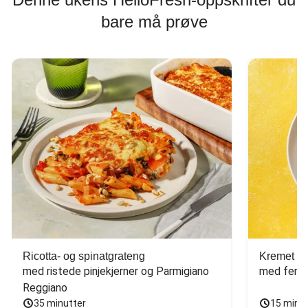
bare må prøve
Ricotta- og spinatgrateng
Kremet ca
med ristede pinjekjerner og Parmigiano 
med fersk
Reggiano
35 minutter
15 minu