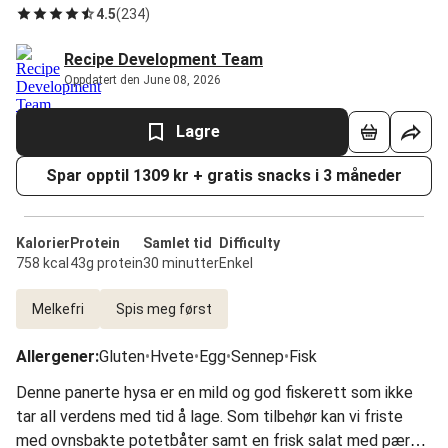
4.5
(
234
)
Recipe Development Team
Oppdatert den June 08, 2026
Lagre
Spar opptil 1309 kr + gratis snacks i 3 måneder
Kalorier
Protein
Samlet tid
Difficulty
758 kcal
43g protein
30 minutter
Enkel
Melkefri
Spis meg først
Allergener
:
Gluten
•
Hvete
•
Egg
•
Sennep
•
Fisk
Denne panerte hysa er en mild og god fiskerett som ikke
tar all verdens med tid å lage. Som tilbehør kan vi friste
med ovnsbakte potetbåter samt en frisk salat med pære