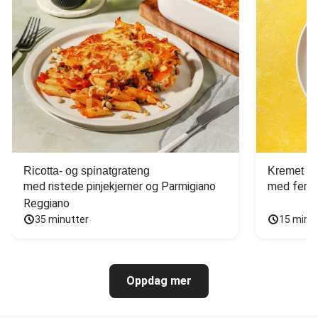
Ricotta- og spinatgrateng
Kremet ca
med ristede pinjekjerner og Parmigiano 
med fersk
Reggiano
35 minutter
15 minu
Oppdag mer