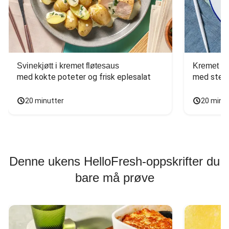
Svinekjøtt i kremet fløtesaus
Kremet ba
med kokte poteter og frisk eplesalat
med stekt
20 minutter
20 minu
Denne ukens HelloFresh-oppskrifter du
bare må prøve