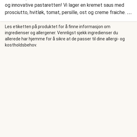
og innovative pastaretten! Vi lager en kremet saus med
prosciutto, hvitløk, tomat, persille, ost og creme fraiche. Vi
blander spaghettien med sausen rett i stekepannen, og
serverer en grønn ruccolasalat med agurk, sennep og
Les etiketten på produktet for å finne informasjon om
ingredienser og allergener. Vennligst sjekk ingredienser du
gresskarkjerner ved siden av.
allerede har hjemme for å sikre at de passer til dine allergi- og
kostholdsbehov.