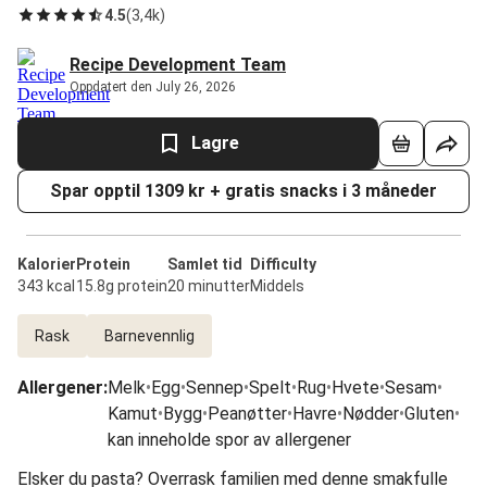
4.5
(
3,4k
)
Recipe Development Team
Oppdatert den July 26, 2026
Lagre
Spar opptil 1309 kr + gratis snacks i 3 måneder
Kalorier
Protein
Samlet tid
Difficulty
343 kcal
15.8g protein
20 minutter
Middels
Rask
Barnevennlig
Allergener
:
Melk
•
Egg
•
Sennep
•
Spelt
•
Rug
•
Hvete
•
Sesam
•
Kamut
•
Bygg
•
Peanøtter
•
Havre
•
Nødder
•
Gluten
•
kan inneholde spor av allergener
Elsker du pasta? Overrask familien med denne smakfulle