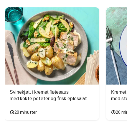
Svinekjøtt i kremet fløtesaus
Kremet ba
med kokte poteter og frisk eplesalat
med stekt
20 minutter
20 minu