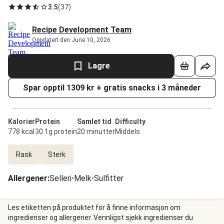
3.5
(
37
)
Recipe Development Team
Oppdatert den June 10, 2026
Lagre
Spar opptil 1309 kr + gratis snacks i 3 måneder
Kalorier
Protein
Samlet tid
Difficulty
778 kcal
30.1g protein
20 minutter
Middels
Rask
Sterk
Allergener
:
Selleri
•
Melk
•
Sulfitter
Les etiketten på produktet for å finne informasjon om
ingredienser og allergener. Vennligst sjekk ingredienser du