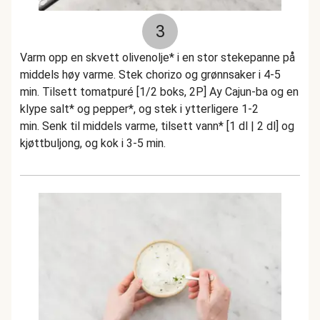
3
Varm opp en skvett olivenolje* i en stor stekepanne på
middels høy varme. Stek chorizo og grønnsaker i 4-5
min. Tilsett tomatpuré [1/2 boks, 2P] Ay Cajun-ba og en
klype salt* og pepper*, og stek i ytterligere 1-2
min. Senk til middels varme, tilsett vann* [1 dl | 2 dl] og
kjøttbuljong, og kok i 3-5 min.