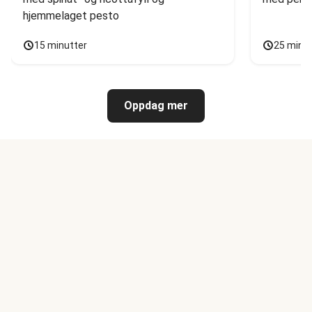
hjemmelaget pesto
15 minutter
25 minu
Oppdag mer