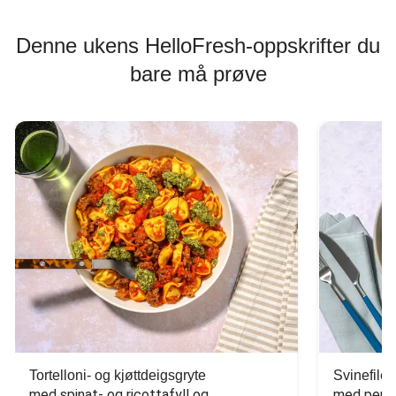
Denne ukens HelloFresh-oppskrifter du
bare må prøve
Tortelloni- og kjøttdeigsgryte
Svinefilet
med spinat- og ricottafyll og 
med persi