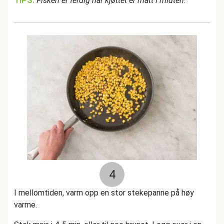
TIPS:
Fisken er ferdig når kjøttet er matt i midten.
4
I mellomtiden, varm opp en stor stekepanne på høy
varme.