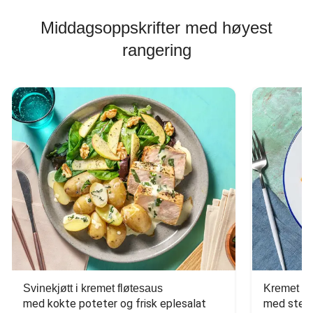
Middagsoppskrifter med høyest
rangering
Svinekjøtt i kremet fløtesaus
Kremet ba
med kokte poteter og frisk eplesalat
med stekt