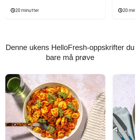
20 minutter
20 minu
Denne ukens HelloFresh-oppskrifter du
bare må prøve