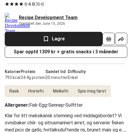
4.0
(
364
)
Recipe Development Team
Oppdatert den June 15, 2026
Lagre
Spar opptil 1309 kr + gratis snacks i 3 måneder
Kalorier
Protein
Samlet tid
Difficulty
793 kcal
34.4g protein
20 minutter
Enkel
Rask
Hvetefri
Melkefri
Spis meg først
Allergener
:
Fisk
•
Egg
•
Sennep
•
Sulfitter
Klar for litt meksikansk stemning ved middagsbordet? Vi
ovnsbaker chili- og sitrusmarinert ørret, og serverer fisken
med pico de gallo, hvitløksduftende ris, brunet mais og en