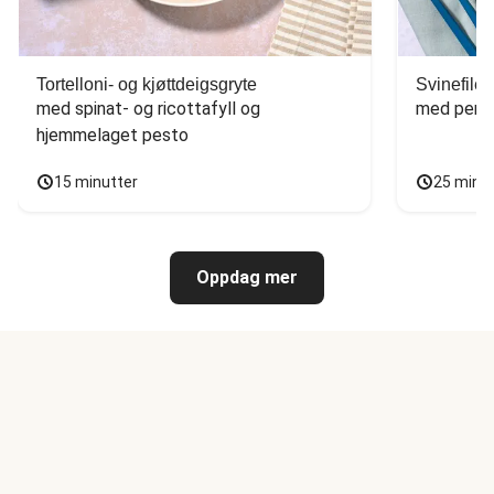
Tortelloni- og kjøttdeigsgryte
Svinefilet
med spinat- og ricottafyll og 
med persi
hjemmelaget pesto
15 minutter
25 minu
Oppdag mer