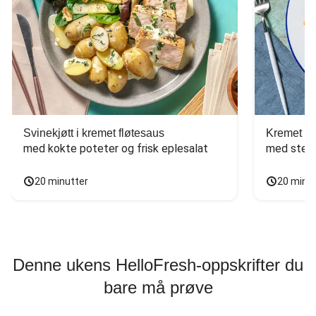
Svinekjøtt i kremet fløtesaus
Kremet ba
med kokte poteter og frisk eplesalat
med stekt
20 minutter
20 minu
Denne ukens HelloFresh-oppskrifter du
bare må prøve