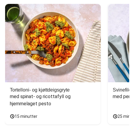
Tortelloni- og kjøttdeigsgryte
Svinefilet
med spinat- og ricottafyll og 
med persi
hjemmelaget pesto
15 minutter
25 minu