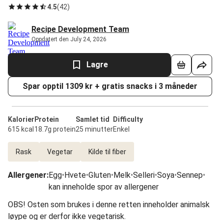
4.5
(
42
)
Recipe Development Team
Oppdatert den July 24, 2026
Lagre
Spar opptil 1309 kr + gratis snacks i 3 måneder
Kalorier
Protein
Samlet tid
Difficulty
615 kcal
18.7g protein
25 minutter
Enkel
Rask
Vegetar
Kilde til fiber
Allergener
:
Egg
•
Hvete
•
Gluten
•
Melk
•
Selleri
•
Soya
•
Sennep
•
kan inneholde spor av allergener
OBS! Osten som brukes i denne retten inneholder animalsk
løype og er derfor ikke vegetarisk.