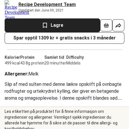
Recipe Development Team
Oppdatert den June 09, 2021
Lagre
Spar opptil 1309 kr + gratis snacks i 3 måneder
Kalorier
Protein
Samlet tid
Difficulty
499 kcal
43.8g protein
20 minutter
Middels
Allergener
:
Melk
Slip af med sulten med denne lækre opskrift på ovnbagte
rodfrugter og urtekrydret kylling, der giver en betagende
aroma og smagsoplevelse. I denne opskrift blandes søde
kartofler med gulerødder og rødbeder, og smagene
koncentreres om en kulinarisk oplevelse takket være
Les etiketten på produktet for å finne informasjon om
ingredienser og allergener. Vennligst sjekk ingredienser du
olivenolie, salt og varme. Retten forbedres yderligere af
allerede har hjemme for å sikre at de passer til dine allergi- og
lækker tzatziki, der er smagsat med frisk persille, og med
kostholdsbehov.