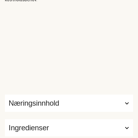
ét har du aftensmad, der fremkalder madglæde.
Næringsinnhold
Ingredienser