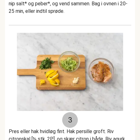
nip salt* og peber*, og vend sammen. Bag i ovnen i 20-
25 min, eller indtil sprøde.
3
Pres eller hak hvidløg fint. Hak persille groft. Riv
citronskal [½ stk, 2P], og skær citron i både. Riv agurk