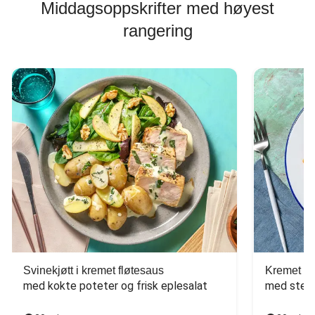
Middagsoppskrifter med høyest
rangering
Svinekjøtt i kremet fløtesaus
Kremet ba
med kokte poteter og frisk eplesalat
med stekt