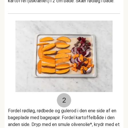
kartoffel (uskrællet) i 2 cm både. Skær rødløg i både.
2
Fordel rødløg, rødbede og gulerod i den ene side af en
bageplade med bagepapir. Fordel kartoffelbåde i den
anden side. Dryp med en smule olivenolie*, krydr med et