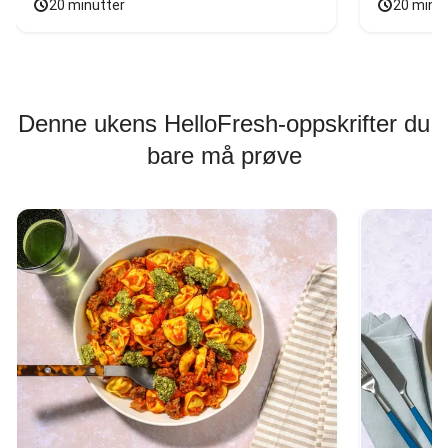
20 minutter
20 minu
Denne ukens HelloFresh-oppskrifter du
bare må prøve