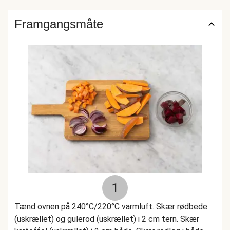
Framgangsmåte
1
Tænd ovnen på 240°C/220°C varmluft. Skær rødbede
(uskrællet) og gulerod (uskrællet) i 2 cm tern. Skær