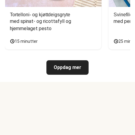
Tortelloni- og kjøttdeigsgryte
Svinefilet
med spinat- og ricottafyll og 
med persi
hjemmelaget pesto
15 minutter
25 minu
Oppdag mer