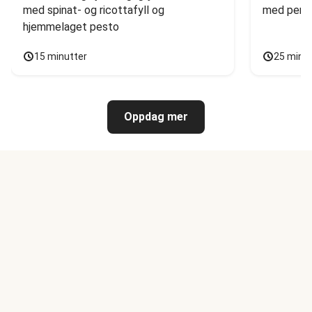
med spinat- og ricottafyll og 
med persi
hjemmelaget pesto
15 minutter
25 minu
Oppdag mer