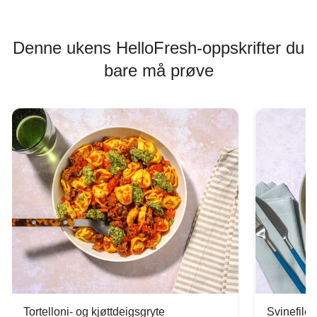
Denne ukens HelloFresh-oppskrifter du
bare må prøve
Tortelloni- og kjøttdeigsgryte
Svinefilet