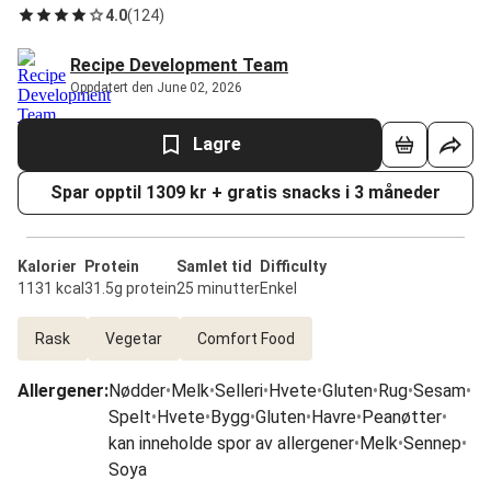
4.0
(
124
)
Recipe Development Team
Oppdatert den June 02, 2026
Lagre
Spar opptil 1309 kr + gratis snacks i 3 måneder
Kalorier
Protein
Samlet tid
Difficulty
1131 kcal
31.5g protein
25 minutter
Enkel
Rask
Vegetar
Comfort Food
Allergener
:
Nødder
•
Melk
•
Selleri
•
Hvete
•
Gluten
•
Rug
•
Sesam
•
Spelt
•
Hvete
•
Bygg
•
Gluten
•
Havre
•
Peanøtter
•
kan inneholde spor av allergener
•
Melk
•
Sennep
•
Soya