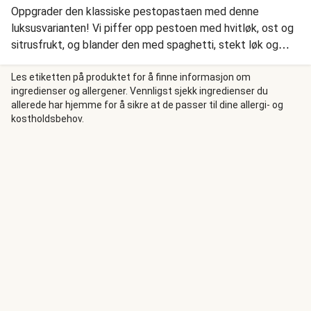
Oppgrader den klassiske pestopastaen med denne
luksusvarianten! Vi piffer opp pestoen med hvitløk, ost og
sitrusfrukt, og blander den med spaghetti, stekt løk og
squash. Spaghettien serveres med fersk ruccola og et
dryss smuldret geitost.
Les etiketten på produktet for å finne informasjon om
ingredienser og allergener. Vennligst sjekk ingredienser du
allerede har hjemme for å sikre at de passer til dine allergi- og
kostholdsbehov.