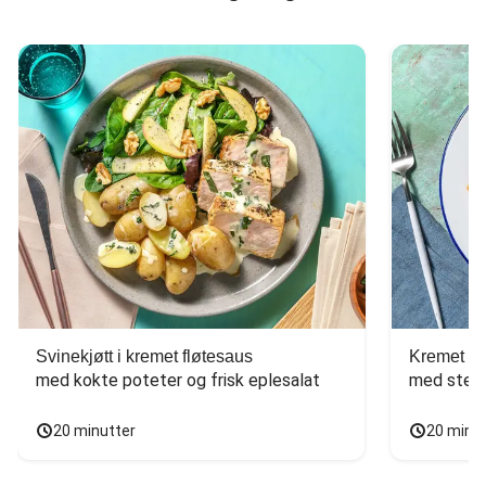
Svinekjøtt i kremet fløtesaus
Kremet ba
med kokte poteter og frisk eplesalat
med stekt
20 minutter
20 minu