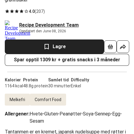
4.0
(
207
)
Recipe Development Team
Oppdatert den June 08, 2026
Lagre
Spar opptil 1309 kr + gratis snacks i 3 måneder
Kalorier
Protein
Samlet tid
Difficulty
1164 kcal
48.8g protein
30 minutter
Enkel
Melkefri
Comfort Food
Allergener
:
Hvete
•
Gluten
•
Peanøtter
•
Soya
•
Sennep
•
Egg
•
Sesam
Tantanmen er en kremet, japansk nudelsuppe med røtter i