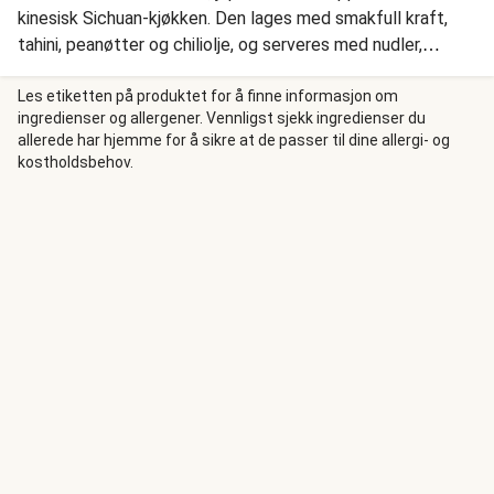
kinesisk Sichuan-kjøkken. Den lages med smakfull kraft,
tahini, peanøtter og chiliolje, og serveres med nudler,
krydret kjøttdeig av storfe og friske grønnsaker. Vår
versjon er både fyldig og varmende en skikkelig god suppe
Les etiketten på produktet for å finne informasjon om
ingredienser og allergener. Vennligst sjekk ingredienser du
du bør glede deg til å prøve!
allerede har hjemme for å sikre at de passer til dine allergi- og
kostholdsbehov.