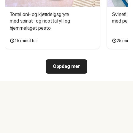
Tortelloni- og kjøttdeigsgryte
Svinefilet
med spinat- og ricottafyll og 
med persi
hjemmelaget pesto
15 minutter
25 minu
Oppdag mer