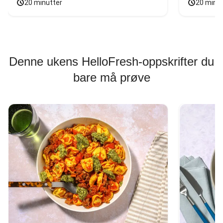
20 minutter
20 minu
Denne ukens HelloFresh-oppskrifter du
bare må prøve