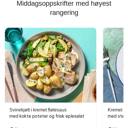
Middagsoppskrifter med høyest
rangering
Svinekjøtt i kremet fløtesaus
Kremet ba
med kokte poteter og frisk eplesalat
med stekt