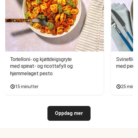
Tortelloni- og kjøttdeigsgryte
Svinefilet
med spinat- og ricottafyll og 
med persi
hjemmelaget pesto
15 minutter
25 minu
Oppdag mer