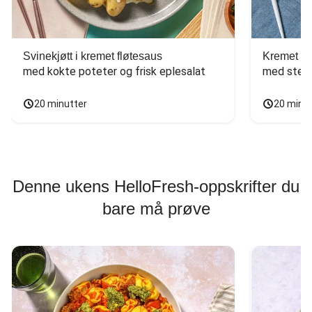
Svinekjøtt i kremet fløtesaus
Kremet ba
med kokte poteter og frisk eplesalat
med stekt
20 minutter
20 minu
Denne ukens HelloFresh-oppskrifter du
bare må prøve