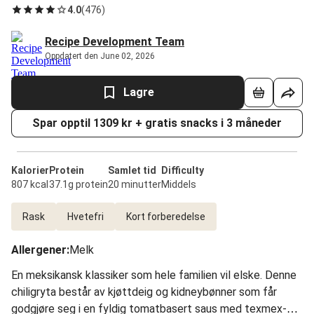
4.0
(
476
)
Recipe Development Team
Oppdatert den June 02, 2026
Lagre
Spar opptil 1309 kr + gratis snacks i 3 måneder
Kalorier
Protein
Samlet tid
Difficulty
807 kcal
37.1g protein
20 minutter
Middels
Rask
Hvetefri
Kort forberedelse
Allergener
:
Melk
En meksikansk klassiker som hele familien vil elske. Denne
chiligryta består av kjøttdeig og kidneybønner som får
godgjøre seg i en fyldig tomatbasert saus med texmex-