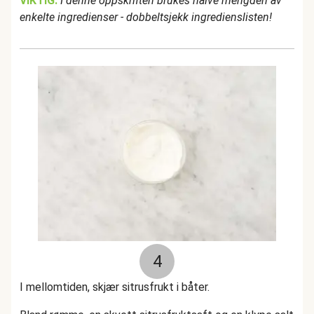
VIKTIG:
I denne oppskriften brukes halve mengden av
enkelte ingredienser - dobbeltsjekk ingredienslisten!
4
I mellomtiden, skjær sitrusfrukt i båter.