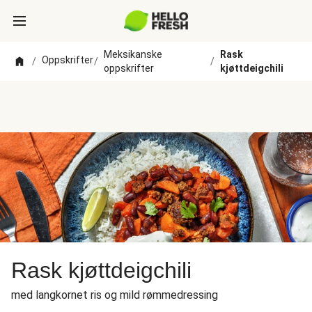
Meksikanske
Rask
Oppskrifter
/
/
/
oppskrifter
kjøttdeigchili
Rask kjøttdeigchili
med langkornet ris og mild rømmedressing