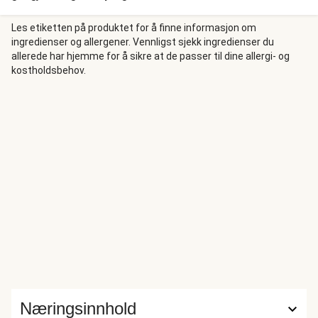
krydder. Gryta serveres på en seng luftig ris, og toppes
med en klatt sitrusfruktyoghurt og et dryss koriander.
Les etiketten på produktet for å finne informasjon om
ingredienser og allergener. Vennligst sjekk ingredienser du
allerede har hjemme for å sikre at de passer til dine allergi- og
kostholdsbehov.
Næringsinnhold