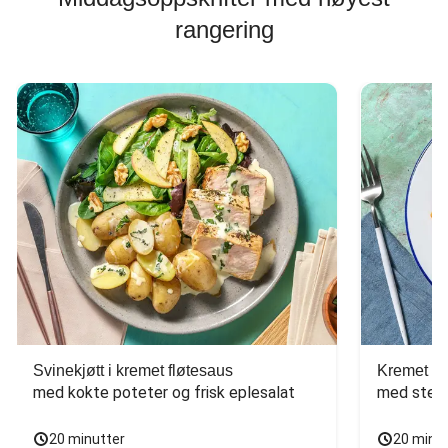
rangering
Svinekjøtt i kremet fløtesaus
Kremet ba
med kokte poteter og frisk eplesalat
med stekt
20 minutter
20 minu