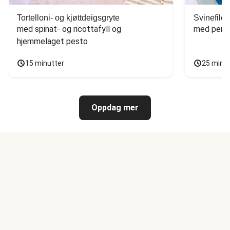
Tortelloni- og kjøttdeigsgryte
Svinefilet
med spinat- og ricottafyll og 
med persi
hjemmelaget pesto
15 minutter
25 minu
Oppdag mer