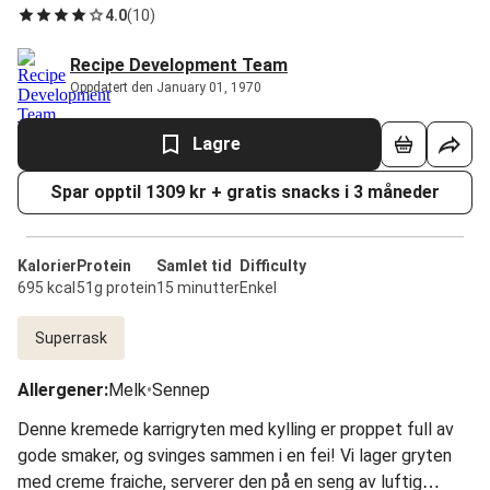
4.0
(
10
)
Recipe Development Team
Oppdatert den January 01, 1970
Lagre
Spar opptil 1309 kr + gratis snacks i 3 måneder
Kalorier
Protein
Samlet tid
Difficulty
695 kcal
51g protein
15 minutter
Enkel
Superrask
Allergener
:
Melk
•
Sennep
Denne kremede karrigryten med kylling er proppet full av
gode smaker, og svinges sammen i en fei! Vi lager gryten
med creme fraiche, serverer den på en seng av luftig