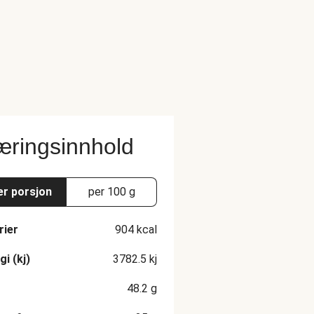
ringsinnhold
er porsjon
per 100 g
rier
904
kcal
gi (kj)
3782.5
kj
48.2
g