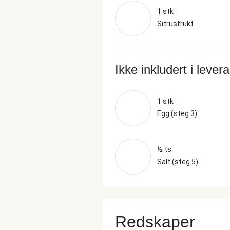
1 stk
Sitrusfrukt
Ikke inkludert i lever
1 stk
Egg (steg 3)
½ ts
Salt (steg 5)
Redskaper