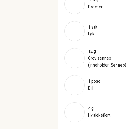
500 g
Poteter
1 stk
Løk
12 g
Grov sennep
(
)
Inneholder:
Sennep
1 pose
Dill
4 g
Hvitløksflørt