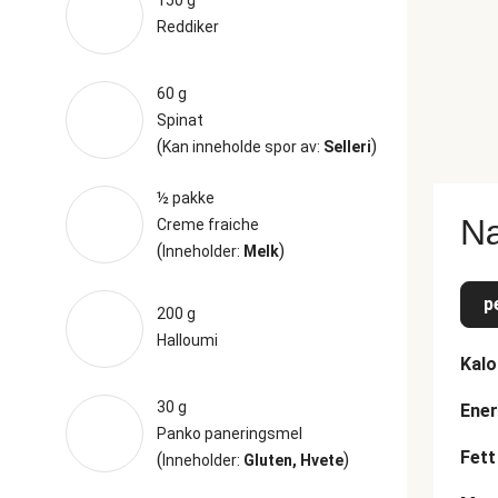
150 g
Reddiker
60 g
Spinat
(
)
Kan inneholde spor av:
Selleri
½ pakke
Næ
Creme fraiche
(
)
Inneholder:
Melk
p
200 g
Halloumi
Kalo
30 g
Ener
Panko paneringsmel
Fett
(
)
Inneholder:
Gluten, Hvete