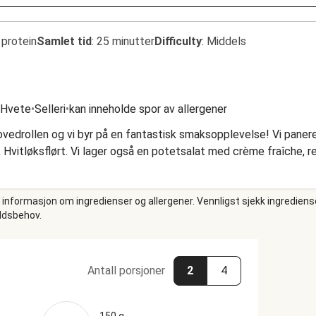
 protein
Samlet tid
:
25 minutter
Difficulty
:
Middels
Hvete
•
Selleri
•
kan inneholde spor av allergener
hovedrollen og vi byr på en fantastisk smaksopplevelse! Vi paner
 Hvitløksflørt. Vi lager også en potetsalat med crème fraîche, red
e informasjon om ingredienser og allergener. Vennligst sjekk ingrediens
oldsbehov.
Antall porsjoner
2
4