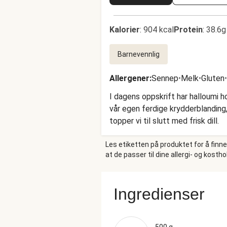
Kalorier
:
904 kcal
Protein
:
38.6g
Barnevennlig
Allergener
:
Sennep
•
Melk
•
Gluten
•
I dagens oppskrift har halloumi 
vår egen ferdige krydderblanding,
topper vi til slutt med frisk dill.
Les etiketten på produktet for å finn
at de passer til dine allergi- og kosth
Ingredienser