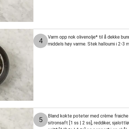
Varm opp nok olivenolje* til å dekke bun
4
middels høy varme. Stek halloumi i 2-3 min
Bland kokte poteter med crème fraiche 
5
sitronsaft [1 ss | 2 ss], reddiker, sjalottløk