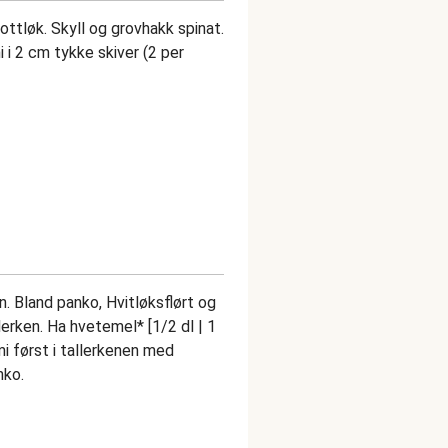
lottløk. Skyll og grovhakk spinat.
mi i 2 cm tykke skiver (2 per
en. Bland panko, Hvitløksflørt og
lerken. Ha hvetemel* [1/2 dl | 1
mi først i tallerkenen med
nko.