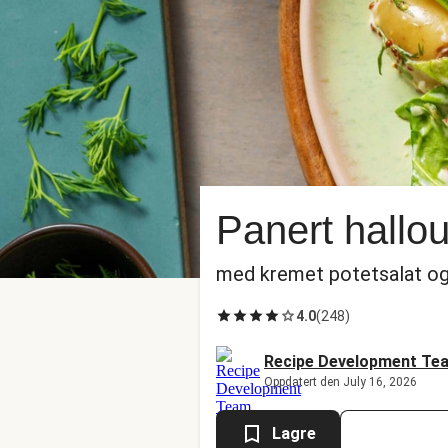
Panert hallo
med kremet potetsalat og 
4.0
(
248
)
Recipe Development Te
Oppdatert den July 16, 2026
Lagre