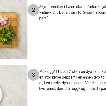
Skjær reddiker i tynne skiver. Finhakk sja
2
Finhakk dill. Del sitron i to. Skjær hallou
pers.).
Pisk egg* [1 stk | 2 stk] i en dyp tallerk
3
en stor klype pepper* i en annen dyp tal
dl] i en tredje dyp tallerken. Vend hallou
hvetemel, deretter egg* og til slutt i pa