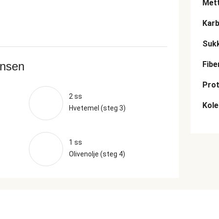
Mett
Karb
Suk
ansen
Fibe
Prot
2 ss
Kole
Hvetemel (steg 3)
1 ss
Olivenolje (steg 4)