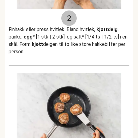
2
Finhakk eller press hvitløk. Bland hvitløk,
kjøttdeig
,
panko,
egg
* [1 stk | 2 stk], og salt* [1/4 ts | 1/2 ts] i en
skål. Form
kjøtt
deigen til to like store hakkebiffer per
person.