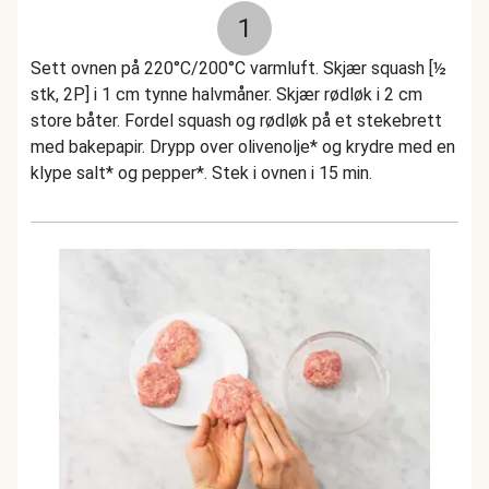
1
Sett ovnen på 220°C/200°C varmluft. Skjær squash [½
stk, 2P] i 1 cm tynne halvmåner. Skjær rødløk i 2 cm
store båter. Fordel squash og rødløk på et stekebrett
med bakepapir. Drypp over olivenolje* og krydre med en
klype salt* og pepper*. Stek i ovnen i 15 min.