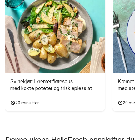
Svinekjøtt i kremet fløtesaus
Kremet ba
med kokte poteter og frisk eplesalat
med stekt
20 minutter
20 minu
Denne ukens HelloFresh-oppskrifter du