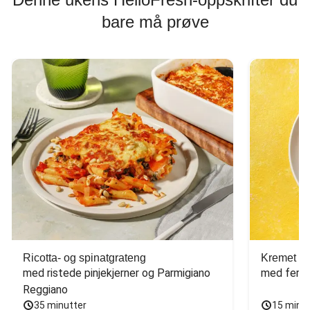
bare må prøve
Ricotta- og spinatgrateng
Kremet ca
med ristede pinjekjerner og Parmigiano 
med fersk
Reggiano
35 minutter
15 minu