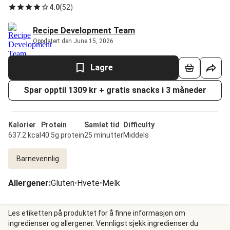
4.0
(
52
)
Recipe Development Team
Oppdatert den June 15, 2026
Lagre
Spar opptil 1309 kr + gratis snacks i 3 måneder
Kalorier
Protein
Samlet tid
Difficulty
637.2 kcal
40.5g protein
25 minutter
Middels
Barnevennlig
Allergener
:
Gluten
•
Hvete
•
Melk
Les etiketten på produktet for å finne informasjon om
ingredienser og allergener. Vennligst sjekk ingredienser du