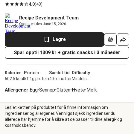
4.0
(
43
)
Recipe Development Team
Oppdatert den June 15, 2026
Lagre
Spar opptil 1309 kr + gratis snacks i 3 måneder
Kalorier
Protein
Samlet tid
Difficulty
602.5 kcal
51.1g protein
40 minutter
Middels
Allergener
:
Egg
•
Sennep
•
Gluten
•
Hvete
•
Melk
Les etiketten på produktet for å finne informasjon om
ingredienser og allergener. Vennligst sjekk ingredienser du
allerede har hjemme for å sikre at de passer til dine allergi- og
kostholdsbehov.