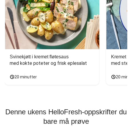
Svinekjøtt i kremet fløtesaus
Kremet ba
med kokte poteter og frisk eplesalat
med stekt
20 minutter
20 minu
Denne ukens HelloFresh-oppskrifter du
bare må prøve