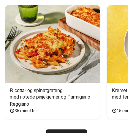
Ricotta- og spinatgrateng
Kremet ca
med ristede pinjekjerner og Parmigiano 
med fersk
Reggiano
35 minutter
15 minu