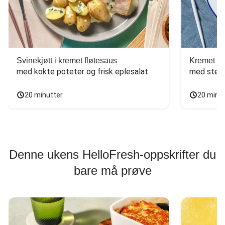
Svinekjøtt i kremet fløtesaus
Kremet ba
med kokte poteter og frisk eplesalat
med stekt
20 minutter
20 minu
Denne ukens HelloFresh-oppskrifter du
bare må prøve