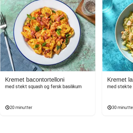
Kremet bacontortelloni
Kremet l
med stekt squash og fersk basilikum
med stekte g
20 minutter
30 minutte