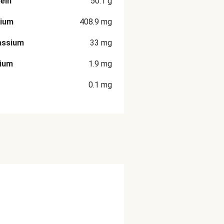
ein
50.1
g
rium
408.9
mg
assium
33
mg
cium
1.9
mg
0.1
mg