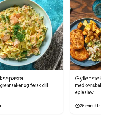
aksepasta
Gyllenstekt schnitzel
rønnsaker og fersk dill
med ovnsbakte poteter og s
epleslaw
r
25 minutter