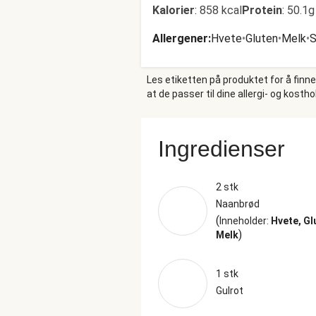
Kalorier
:
858 kcal
Protein
:
50.1g
Allergener
:
Hvete
•
Gluten
•
Melk
•
S
Les etiketten på produktet for å finn
at de passer til dine allergi- og kosth
Ingredienser
2 stk
Naanbrød
(
Inneholder:
Hvete, Gl
)
Melk
1 stk
Gulrot