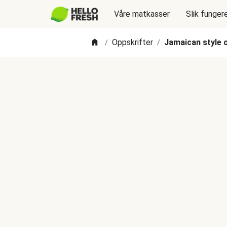
Våre matkasser
Slik funger
Oppskrifter
Jamaican style 
/
/