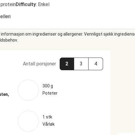
 protein
Difficulty
:
Enkel
elleri
e informasjon om ingredienser og allergener. Vennligst sjekk ingrediens
oldsbehov.
Antall porsjoner
2
3
4
300 g
Poteter
uten,
1 stk
Vårløk