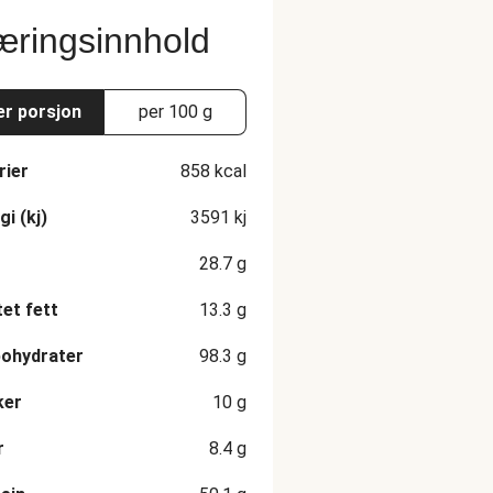
ringsinnhold
er porsjon
per 100 g
rier
858
kcal
gi (kj)
3591
kj
28.7
g
et fett
13.3
g
ohydrater
98.3
g
ker
10
g
r
8.4
g