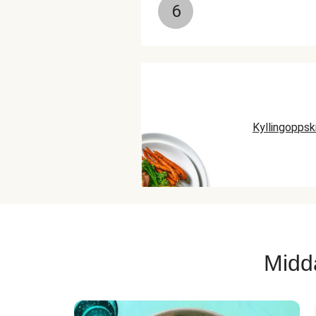
6
Kyllingoppsk
Midd