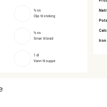
Prot
Nat
½ ss
Olje til steking
Pot
Cal
½ ss
Smør til brød
Iron
1 dl
Vann til suppe
e