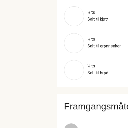
¼ ts
Salt til kjøtt
¼ ts
Salt til grønnsaker
¼ ts
Salt til brød
Framgangsmåt