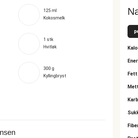
Næ
125 ml
Kokosmelk
p
1 stk
Hvitløk
Kalo
Ener
300 g
Fett
Kyllingbryst
Mett
Karb
Suk
Fibe
ansen