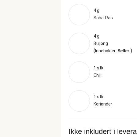
4 g
Saha-Ras
4 g
Buljong
(
)
Inneholder:
Selleri
1 stk
Chili
1 stk
Koriander
Ikke inkludert i lever