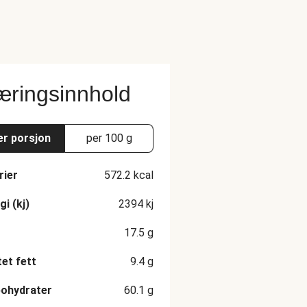
ringsinnhold
er porsjon
per 100 g
rier
572.2
kcal
gi (kj)
2394
kj
17.5
g
et fett
9.4
g
ohydrater
60.1
g