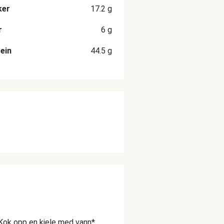
ker
17.2
g
r
6
g
ein
44.5
g
Kok opp en kjele med vann*.