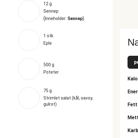
12 g
Sennep
(
)
Inneholder:
Sennep
1 stk
Næ
Eple
p
500 g
Poteter
Kalo
75 g
Ener
Strimlet salat (kål, savoy,
gulrot)
Fett
Mett
Karb