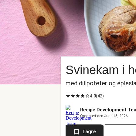
Svinekam i 
med dillpoteter og eplesl
4.0
(
42
)
Recipe Development Te
Oppdatert den June 15, 2026
Lagre