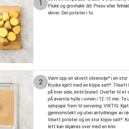
1
Plukk og grovhakk dill. Press eller finhak
skiver. Del poteter i to.
Varm opp en skvett olivenolje* i en sto
2
Krydre kjøtt med en klype salt*. Tilsett 
på hver side, inntil brunet. Overfør til 
på øverste hylle i ovnen i 12-13 min. T
sølvpapir frem til servering. VIKTIG: Kjøt
gjennomstekt og uten antydninger av rødt
tilsett poteter og en stor klype salt*. Ko
lett kan skjæres over med en kniv.