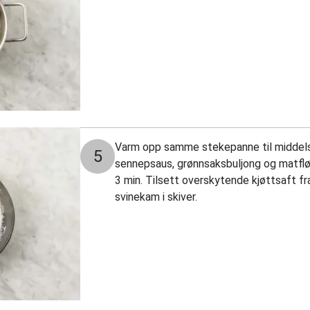
Varm opp samme stekepanne til middels 
5
sennepsaus, grønnsaksbuljong og matfløt
3 min. Tilsett overskytende kjøttsaft f
svinekam i skiver.