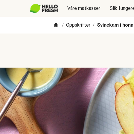
Våre matkasser
Slik funger
Oppskrifter
Svinekam i honn
/
/