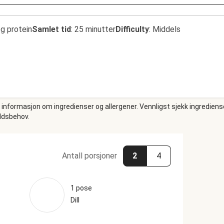
g protein
Samlet tid
:
25 minutter
Difficulty
:
Middels
e informasjon om ingredienser og allergener. Vennligst sjekk ingrediens
oldsbehov.
Antall porsjoner
2
4
1 pose
Dill