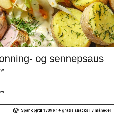
honning- og sennepsaus
aw
am
Spar opptil 1309 kr + gratis snacks i 3 måneder