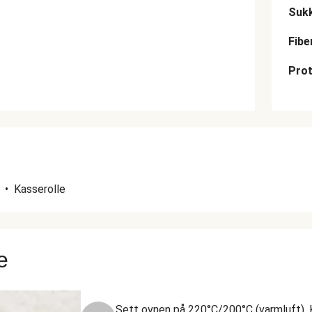
Suk
Fibe
Prot
•
Kasserolle
e
Sett ovnen på 220°C/200°C (varmluft). 