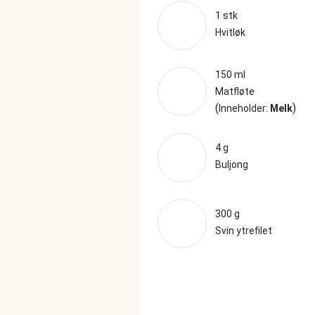
1 stk
Hvitløk
150 ml
Matfløte
(
)
Inneholder:
Melk
4 g
Buljong
300 g
Svin ytrefilet