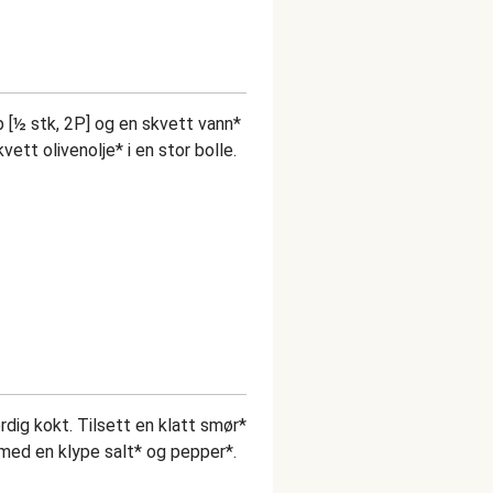
p [½ stk, 2P] og en skvett vann*
kvett olivenolje* i en stor bolle.
rdig kokt. Tilsett en klatt smør*
re med en klype salt* og pepper*.