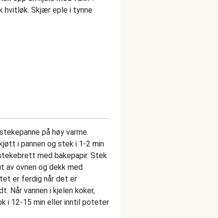
k hvitløk. Skjær eple i tynne
r stekepanne på høy varme.
kjøtt i pannen og stek i 1-2 min
et stekebrett med bakepapir. Stek
a ut av ovnen og dekk med
tet er ferdig når det er
. Når vannen i kjelen koker,
k i 12-15 min eller inntil poteter