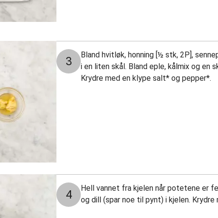
Bland hvitløk, honning [½ stk, 2P], senne
3
i en liten skål. Bland eple, kålmix og en s
Krydre med en klype salt* og pepper*.
Hell vannet fra kjelen når potetene er fe
4
og dill (spar noe til pynt) i kjelen. Kryd