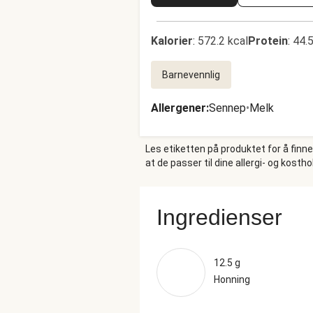
Kalorier
:
572.2 kcal
Protein
:
44.5
Barnevennlig
Allergener
:
Sennep
•
Melk
Les etiketten på produktet for å finn
at de passer til dine allergi- og kosth
Ingredienser
12.5 g
Honning