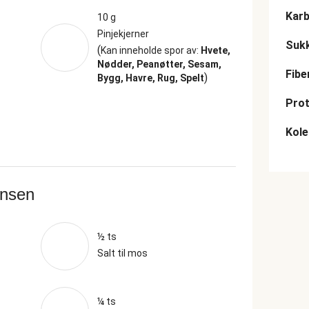
Karb
10 g
Pinjekjerner
Suk
(
Kan inneholde spor av:
Hvete,
Nødder, Peanøtter, Sesam,
Fibe
)
Bygg, Havre, Rug, Spelt
Prot
Kole
ansen
½ ts
Salt til mos
¼ ts