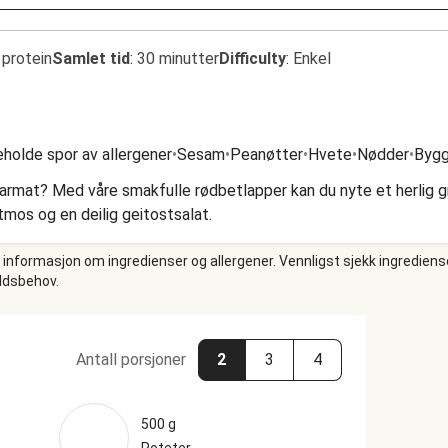
 protein
Samlet tid
:
30 minutter
Difficulty
:
Enkel
eholde spor av allergener
•
Sesam
•
Peanøtter
•
Hvete
•
Nødder
•
Byg
armat? Med våre smakfulle rødbetlapper kan du nyte et herlig g
os og en deilig geitostsalat.
e informasjon om ingredienser og allergener. Vennligst sjekk ingrediens
oldsbehov.
Antall porsjoner
2
3
4
500 g