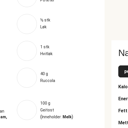
Poteter
½ stk
Løk
1 stk
Næ
Hvitløk
p
40 g
Ruccola
Kalo
Ener
100 g
Geitost
Fett
an
(
)
sam,
Inneholder:
Melk
Mett