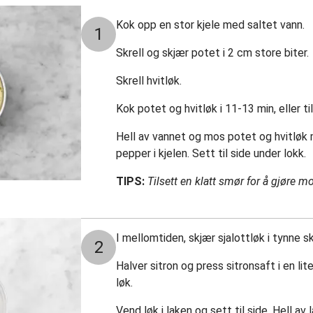
Kok opp en stor kjele med saltet vann.
1
Skrell og skjær potet i 2 cm store biter.
Skrell hvitløk.
Kok potet og hvitløk i 11-13 min, eller t
Hell av vannet og mos potet og hvitløk 
pepper i kjelen. Sett til side under lokk.
TIPS:
Tilsett en klatt smør for å gjøre 
I mellomtiden, skjær sjalottløk i tynne sk
2
Halver sitron og press sitronsaft i en lite
løk.
Vend løk i laken og sett til side. Hell av 