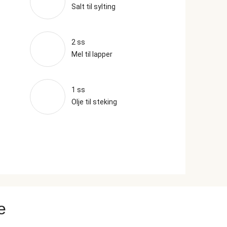
Salt til sylting
2 ss
Mel til lapper
1 ss
Olje til steking
e