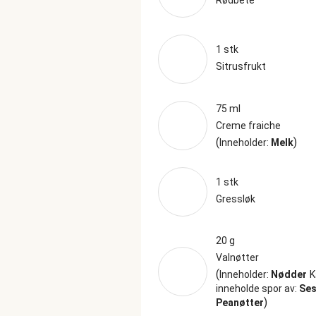
Rødbete
1 stk
Sitrusfrukt
75 ml
Creme fraiche
(
)
Inneholder:
Melk
1 stk
Gressløk
20 g
Valnøtter
(
Inneholder:
Nødder
K
inneholde spor av:
Se
)
Peanøtter