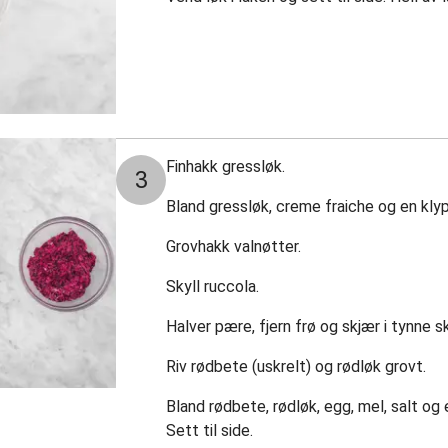
Finhakk gressløk.
3
Bland gressløk, creme fraiche og en klype
Grovhakk valnøtter.
Skyll ruccola.
Halver pære, fjern frø og skjær i tynne sk
Riv rødbete (uskrelt) og rødløk grovt.
Bland rødbete, rødløk, egg, mel, salt og 
Sett til side.