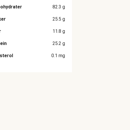
ohydrater
82.3
g
ker
25.5
g
r
11.8
g
ein
25.2
g
sterol
0.1
mg