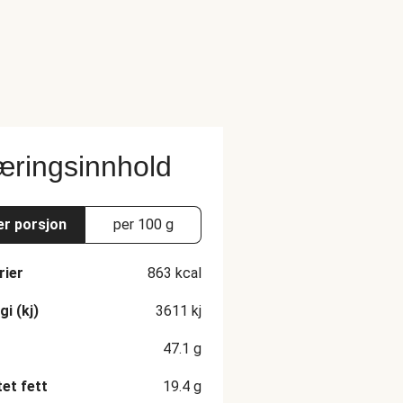
ringsinnhold
er porsjon
per 100 g
rier
863
kcal
gi (kj)
3611
kj
47.1
g
et fett
19.4
g