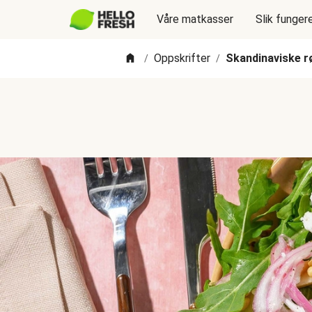
Våre matkasser
Slik funger
Oppskrifter
Skandinaviske r
/
/