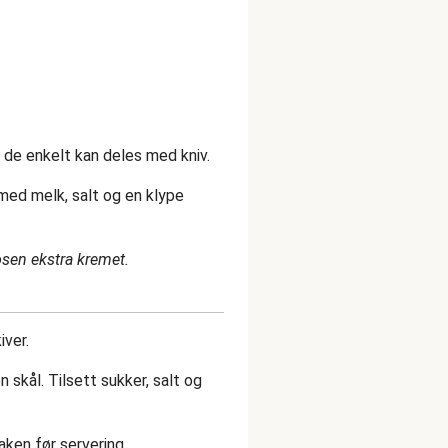
il de enkelt kan deles med kniv.
med melk, salt og en klype
mosen ekstra kremet.
iver.
n skål. Tilsett sukker, salt og
laken før servering.