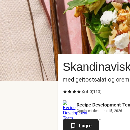
Skandinavisk
med geitostsalat og crem
4.0
(
110
)
Recipe Development Te
Oppdatert den June 15, 2026
Lagre