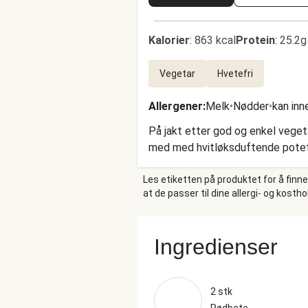
Kalorier
:
863 kcal
Protein
:
25.2g
Vegetar
Hvetefri
Allergener
:
Melk
•
Nødder
•
kan inn
På jakt etter god og enkel veget
med med hvitløksduftende potetm
Les etiketten på produktet for å finn
at de passer til dine allergi- og kosth
Ingredienser
2 stk