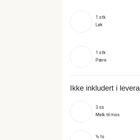
1 stk
Løk
1 stk
Pære
Ikke inkludert i lever
3 ss
Melk til mos
½ ts