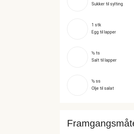
Sukker til sylting
1 stk
Egg til lapper
½ ts
Salt til lapper
½ ss
Olje til salat
Framgangsmåt