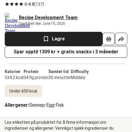
4.0
(
137
)
Recipe Development Team
Oppdatert den June 15, 2026
Lagre
Spar opptil 1309 kr + gratis snacks i 3 måneder
Kalorier
Protein
Samlet tid
Difficulty
534.2 kcal
34.9g protein
35 minutter
Middels
Under 650 kcal
Allergener
:
Sennep
•
Egg
•
Fisk
Les etiketten på produktet for å finne informasjon om
ingredienser og allergener. Vennligst sjekk ingredienser du