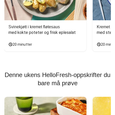
Svinekjøtt i kremet fløtesaus
Kremet ba
med kokte poteter og frisk eplesalat
med stekt
20 minutter
20 minu
Denne ukens HelloFresh-oppskrifter du
bare må prøve