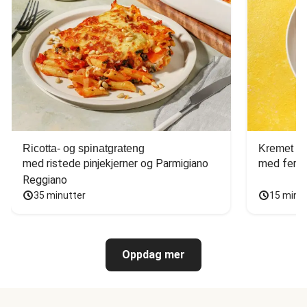
Ricotta- og spinatgrateng
Kremet ca
med ristede pinjekjerner og Parmigiano 
med fersk
Reggiano
35 minutter
15 minu
Oppdag mer