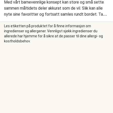
Med vårt barnevennlige konsept kan store og små sette
sammen måltidets deler akkurat som de vil. Slik kan alle
nyte sine favoritter og fortsatt samles rundt bordet. Taco
er en favoritt som alle kan tilpasse selv, og her serveres
varme tortillalefser med sprø halloumi, hamburgerdressing
Les etiketten på produktet for å finne informasjon om
ingredienser og allergener. Vennligst sjekk ingredienser du
og friske grønnsaker. Perfekt for å lage sin egen
allerede har hjemme for å sikre at de passer til dine allergi- og
favorittvariant!
kostholdsbehov.