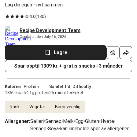
Lag din egen - nyt sammen
4.0
(
130
)
Recipe Development Team
Oppdatert den July 16, 2026
Lagre
Spar opptil 1309 kr + gratis snacks i 3 måneder
Kalorier
Protein
Samlet tid
Difficulty
1359 kcal
54.1g protein
25 minutter
Enkel
Rask
Vegetar
Barnevennlig
Allergener
:
Selleri
•
Sennep
•
Melk
•
Egg
•
Gluten
•
Hvete
•
Sennep
•
Soya
•
kan inneholde spor av allergener