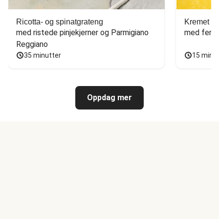
Ricotta- og spinatgrateng
Kremet ca
med ristede pinjekjerner og Parmigiano 
med fersk
Reggiano
35 minutter
15 minu
Oppdag mer