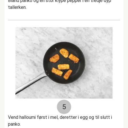
Bland panko og en stor klype pepper i en tredje dyp
tallerken.
5
Vend halloumi først i mel, deretter i egg og til slutt i
panko.