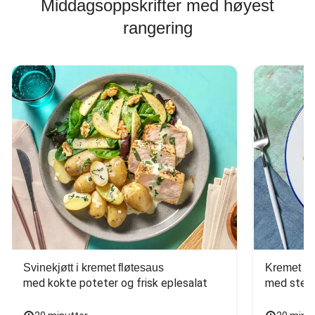
Middagsoppskrifter med høyest
rangering
Svinekjøtt i kremet fløtesaus
Kremet ba
med kokte poteter og frisk eplesalat
med stekt