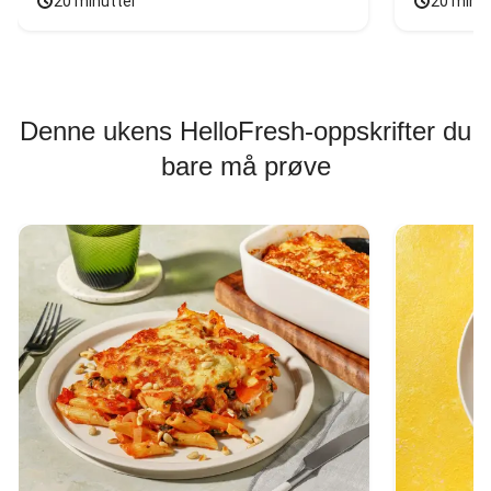
20 minutter
20 minu
Denne ukens HelloFresh-oppskrifter du
bare må prøve