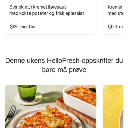
Svinekjøtt i kremet fløtesaus
Kremet ba
med kokte poteter og frisk eplesalat
med stekt
20 minutter
20 minu
Denne ukens HelloFresh-oppskrifter du
bare må prøve