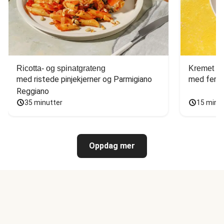
Ricotta- og spinatgrateng
Kremet ca
med ristede pinjekjerner og Parmigiano 
med fersk
Reggiano
35 minutter
15 minu
Oppdag mer