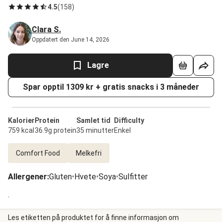
4.5
(
158
)
Clara S.
Oppdatert den June 14, 2026
Lagre
Spar opptil 1309 kr + gratis snacks i 3 måneder
Kalorier
Protein
Samlet tid
Difficulty
759 kcal
36.9g protein
35 minutter
Enkel
Comfort Food
Melkefri
Allergener
:
Gluten
•
Hvete
•
Soya
•
Sulfitter
.
Les etiketten på produktet for å finne informasjon om