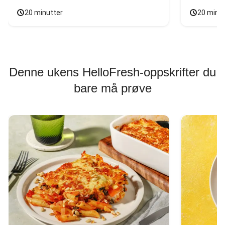
20 minutter
20 minu
Denne ukens HelloFresh-oppskrifter du
bare må prøve