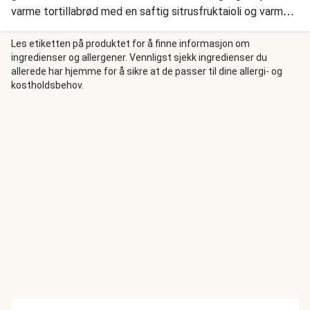
varme tortillabrød med en saftig sitrusfruktaioli og varm
rødbeterelish, som både metter og smaker fantastisk. En
enkel og smakfull rett.
Les etiketten på produktet for å finne informasjon om
ingredienser og allergener. Vennligst sjekk ingredienser du
allerede har hjemme for å sikre at de passer til dine allergi- og
kostholdsbehov.