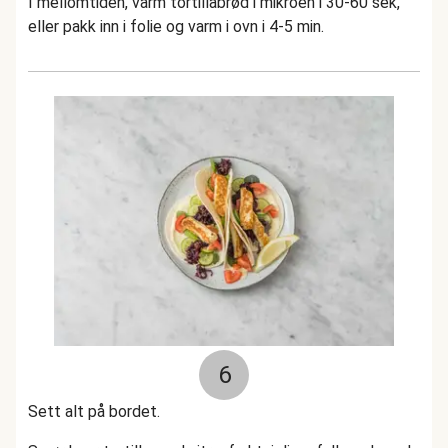
I mellomtiden, varm tortillabrød i mikroen i 30-60 sek,
eller pakk inn i folie og varm i ovn i 4-5 min.
6
Sett alt på bordet.