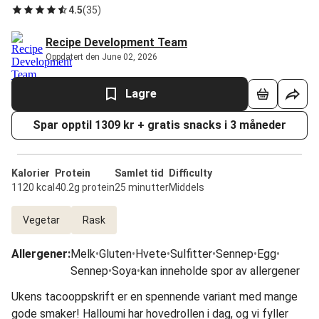
4.5
(
35
)
Recipe Development Team
Oppdatert den June 02, 2026
Lagre
Spar opptil 1309 kr + gratis snacks i 3 måneder
Kalorier
Protein
Samlet tid
Difficulty
1120 kcal
40.2g protein
25 minutter
Middels
Vegetar
Rask
Allergener
:
Melk
•
Gluten
•
Hvete
•
Sulfitter
•
Sennep
•
Egg
•
Sennep
•
Soya
•
kan inneholde spor av allergener
Ukens tacooppskrift er en spennende variant med mange
gode smaker! Halloumi har hovedrollen i dag, og vi fyller