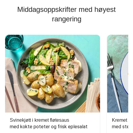
Middagsoppskrifter med høyest
rangering
Svinekjøtt i kremet fløtesaus
Kremet ba
med kokte poteter og frisk eplesalat
med stekt