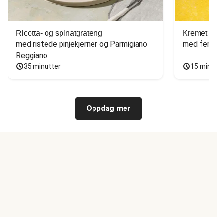
Ricotta- og spinatgrateng
Kremet ca
med ristede pinjekjerner og Parmigiano 
med fersk
Reggiano
35 minutter
15 minu
Oppdag mer