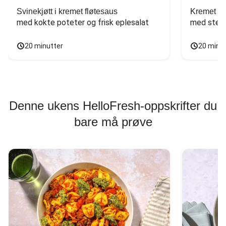
Svinekjøtt i kremet fløtesaus
Kremet ba
med kokte poteter og frisk eplesalat
med stekt
20 minutter
20 minu
Denne ukens HelloFresh-oppskrifter du
bare må prøve