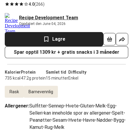
4.0
(
266
)
Recipe Development Team
Oppdatert den June 04, 2026
Lagre
Spar opptil 1309 kr + gratis snacks i 3 måneder
Kalorier
Protein
Samlet tid
Difficulty
735 kcal
47.2g protein
15 minutter
Enkel
Rask
Barnevennlig
Allergener
:
Sulfitter
•
Sennep
•
Hvete
•
Gluten
•
Melk
•
Egg
•
Selleri
•
kan inneholde spor av allergener
•
Spelt
•
Peanøtter
•
Sesam
•
Hvete
•
Havre
•
Nødder
•
Bygg
•
Kamut
•
Rug
•
Melk