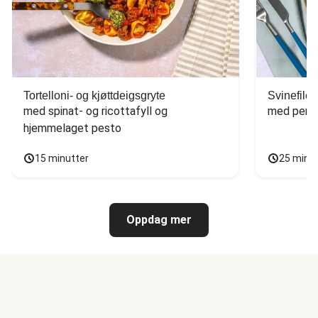
Tortelloni- og kjøttdeigsgryte
Svinefilet
med spinat- og ricottafyll og 
med persi
hjemmelaget pesto
15 minutter
25 minu
Oppdag mer