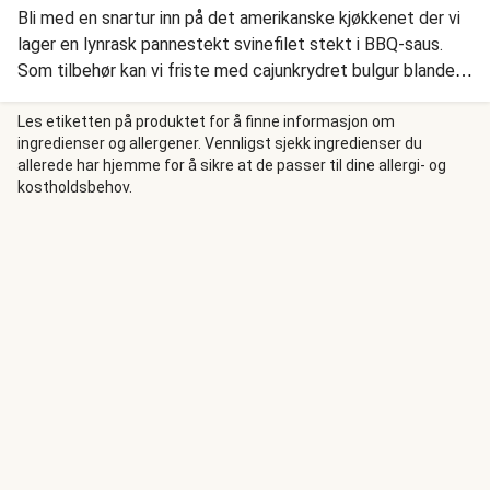
Bli med en snartur inn på det amerikanske kjøkkenet der vi
lager en lynrask pannestekt svinefilet stekt i BBQ-saus.
Som tilbehør kan vi friste med cajunkrydret bulgur blandet
med mais og smør samt en fyldig, men frisk salat med
eple, gresskarkjerner, rømme og majones. Skikkelig enkelt å
Les etiketten på produktet for å finne informasjon om
ingredienser og allergener. Vennligst sjekk ingredienser du
lage, skikkelig gode smaker!
allerede har hjemme for å sikre at de passer til dine allergi- og
kostholdsbehov.